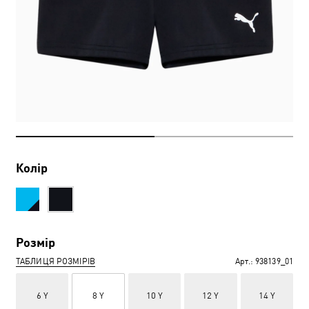
Колір
Розмір
ТАБЛИЦЯ РОЗМІРІВ
Арт.:
938139_01
6 Y
8 Y
10 Y
12 Y
14 Y