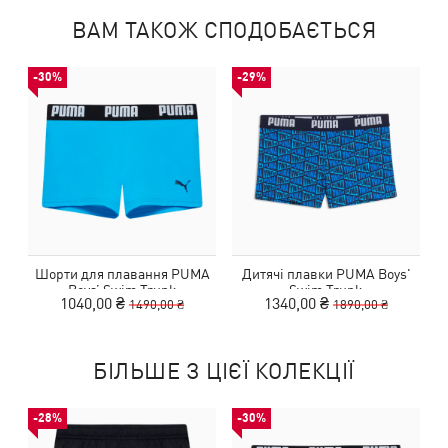
ВАМ ТАКОЖ СПОДОБАЄТЬСЯ
-30%
-29%
Шорти для плавання PUMA
Дитячі плавки PUMA Boys'
Boys’‎ Swim Trunk
Swim Trunk
1040,00 ₴
1340,00 ₴
1490,00 ₴
1890,00 ₴
БІЛЬШЕ З ЦІЄЇ КОЛЕКЦІЇ
-28%
-30%