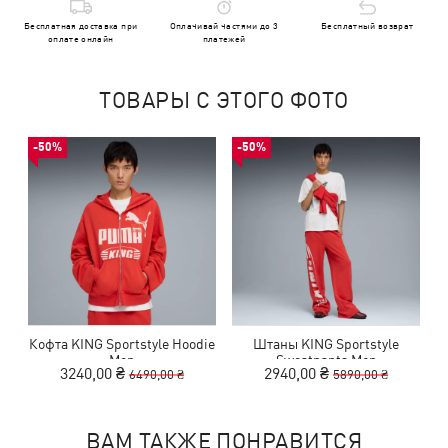
Бесплатная доставка при
Оплачивай частями до 3
Бесплатный возврат
оплате онлайн
платежей
ТОВАРЫ С ЭТОГО ФОТО
-50%
-50%
Кофта KING Sportstyle Hoodie
Штаны KING Sportstyle
Men
Sweatpants Men
3240,00 ₴
2940,00 ₴
6490,00 ₴
5890,00 ₴
ВАМ ТАКЖЕ ПОНРАВИТСЯ