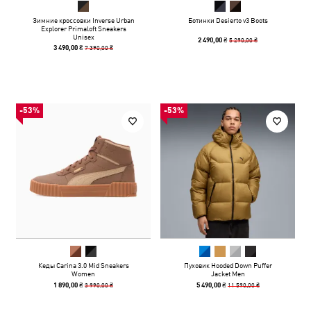
Зимние кроссовки Inverse Urban
Ботинки Desierto v3 Boots
Explorer Primaloft Sneakers
Unisex
5 290,00 ₴
2 490,00 ₴
7 390,00 ₴
3 490,00 ₴
-53%
-53%
Кеды Carina 3.0 Mid Sneakers
Пуховик Hooded Down Puffer
Women
Jacket Men
3 990,00 ₴
11 590,00 ₴
1 890,00 ₴
5 490,00 ₴