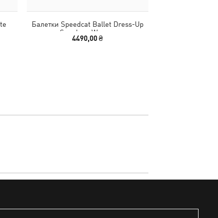
te
Балетки Speedcat Ballet Dress-Up
Чистящее средст
n
Sneakers Women
Suede 
4490,00 ₴
690