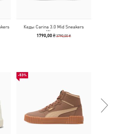
akers
Кеды Carina 3.0 Mid Sneakers
Кеды Carina 3
Women
Wo
1790,00 ₴
1890,00
3790,00 ₴
-53%
-50%