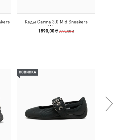
akers
Кеды Carina 3.0 Mid Sneakers
Кеды Carina 
Women
Sneake
1890,00 ₴
1990,00
3990,00 ₴
НОВИНКА
НОВИНКА