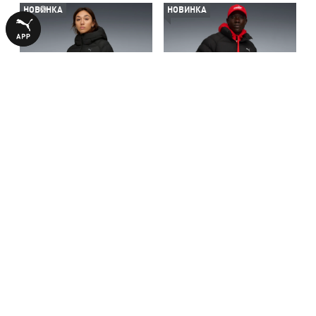
НОВИНКА
НОВИНКА
Куртка Mono Hooded Jacket
Куртка Mono Jacket Men
Women
7990,00 ₴
7490,00 ₴
С ЭТИМ ТОВАРОМ ПОКУПАЮТ
-50%
-50%