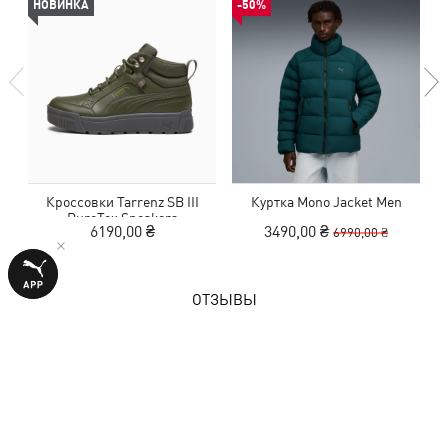
НОВИНКА
-50%
Кроссовки Tarrenz SB III
Куртка Mono Jacket Men
PureTex Sneakers
6190,00 ₴
3490,00 ₴
6990,00 ₴
ОТЗЫВЫ
1 оценка
5,0
из 5 звезд