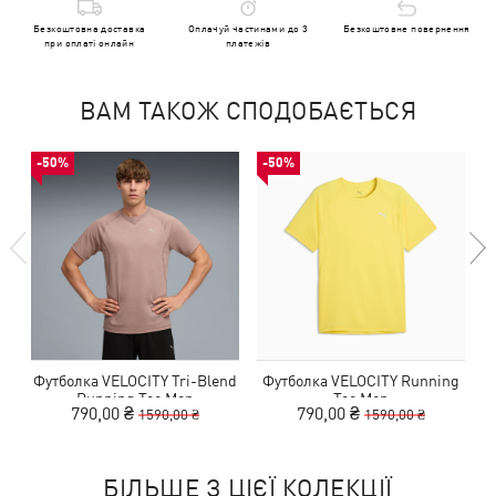
Безкоштовна доставка
Оплачуй частинами до 3
Безкоштовне повернення
при оплаті онлайн
платежів
ВАМ ТАКОЖ СПОДОБАЄТЬСЯ
-50%
-50%
Футболка VELOCITY Tri-Blend
Футболка VELOCITY Running
Running Tee Men
Tee Men
790,00 ₴
790,00 ₴
1590,00 ₴
1590,00 ₴
БІЛЬШЕ З ЦІЄЇ КОЛЕКЦІЇ