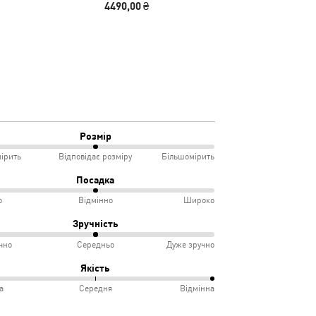
4490,00 ₴
2790
Розмір
ірить
Відповідає розміру
Більшомірить
Посадка
о
Відмінно
Широко
мірить
Зручність
чно
Середньо
Дуже зручно
овідає
ко
Якість
іру
а
Середня
Відмінна
інно
учно
%