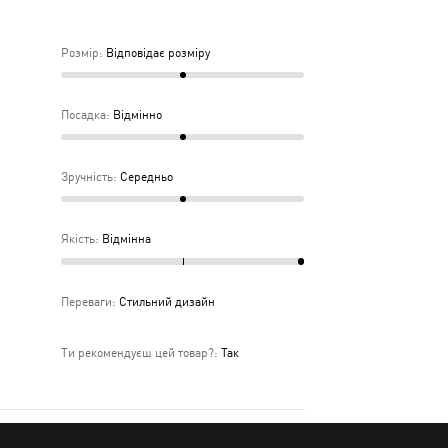
дньо
ка
Розмір
:
Відповідає розміру
дня
Посадка
:
Відмінно
Зручність
:
Середньо
Якість
:
Відмінна
Переваги
:
Стильний дизайн
Ти рекомендуєш цей товар?
:
Так