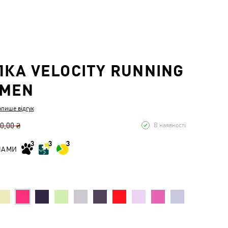
КА VELOCITY RUNNING
OMEN
апише відгук
0,00 ₴
В наявності
НАМИ