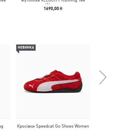
Women
Wo
1690,00 ₴
1690
НОВИНКА
ag
Кросівки Speedcat Go Shoes Women
Штани ESS Sm
Comfort Strai