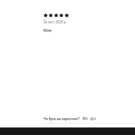
Оцінено
26 лип. 2025 р.
5
Юлія
з
5
Чи було це корисним?
0
0