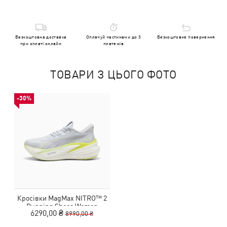
Безкоштовна доставка
Оплачуй частинами до 3
Безкоштовне повернення
при оплаті онлайн
платежів
ТОВАРИ З ЦЬОГО ФОТО
-30%
Кросівки MagMax NITRO™ 2
Running Shoes Women
6290,00 ₴
8990,00 ₴