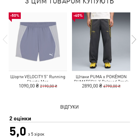
З ЦИМ ТОВАРОМ КУПУЮТЬ
-50%
-40%
Шорти VELOCITY 5" Running
Штани PUMA x POKÉMON
Shorts Men
PUMATECH-X Relaxed Track
1090,00 ₴
2890,00 ₴
2190,00 ₴
4790,00 ₴
Pants Men
ВІДГУКИ
2 оцінки
5,0
з 5 зірок