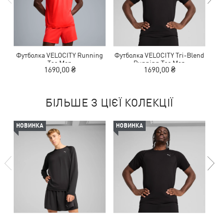
Футболка VELOCITY Running
Футболка VELOCITY Tri-Blend
Ф
Tee Men
Running Tee Men
1690,00 ₴
1690,00 ₴
БІЛЬШЕ З ЦІЄЇ КОЛЕКЦІЇ
НОВИНКА
НОВИНКА