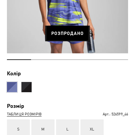
РОЗПРОДАНО
Колір
Розмір
ТАБЛИЦЯ РОЗМІРІВ
Арт.:
526599_46
S
M
L
XL