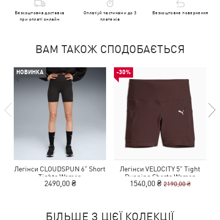
Безкоштовна доставка
Оплачуй частинами до 3
Безкоштовне повернення
при оплаті онлайн
платежів
ВАМ ТАКОЖ СПОДОБАЄТЬСЯ
НОВИНКА
-30%
Легінси CLOUDSPUN 6" Short
Легінси VELOCITY 5" Tight
Tights Women
Running Shorts Women
2490,00 ₴
1540,00 ₴
2190,00 ₴
БІЛЬШЕ З ЦІЄЇ КОЛЕКЦІЇ