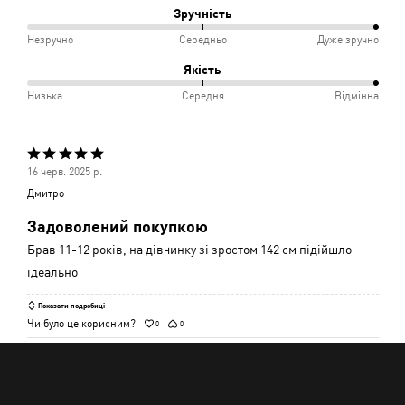
між
Зручність
Відповідає
Вузько
100%
Незручно
Середньо
Дуже зручно
розміру
і
між
Якість
Відмінно
Незручно
100%
Низька
Середня
Відмінна
і
між
Середньо
Низька
Оцінено
і
16 черв. 2025 р.
5
Середня
Дмитро
з
Задоволений покупкою
5
Брав 11-12 років, на дівчинку зі зростом 142 см підійшло
ідеально
Показати подробиці
Чи було це корисним?
0
0