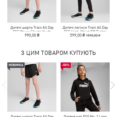
Дитячі шорти Train All Day
Дитячі легінси Train All Day
Д
ESS Woven Shorts Youth
ESS High-Waist 7/8 Tights
990,00 ₴
599,00 ₴
1590,00 ₴
Youth
З ЦИМ ТОВАРОМ КУПУЮТЬ
НОВИНКА
-50%
Дитячі шорти Train All Day
Дитяче худі ESS No. 1 Logo