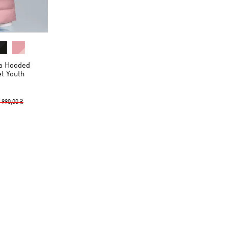
а Hooded
et Youth
 990,00 ₴