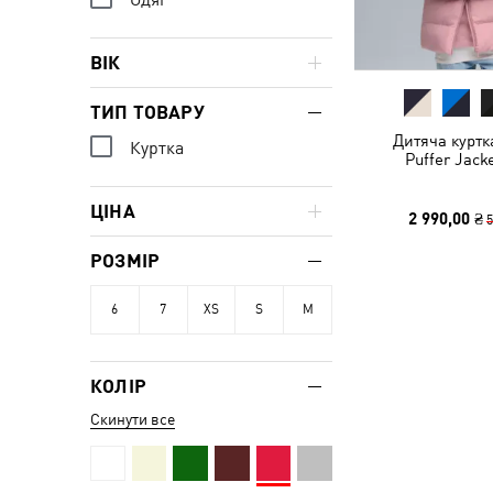
ВІК
ТИП ТОВАРУ
Дитяча куртк
Куртка
Puffer Jack
ЦІНА
2 990,00 ₴
5
РОЗМІР
6
7
XS
S
M
КОЛІР
Скинути все