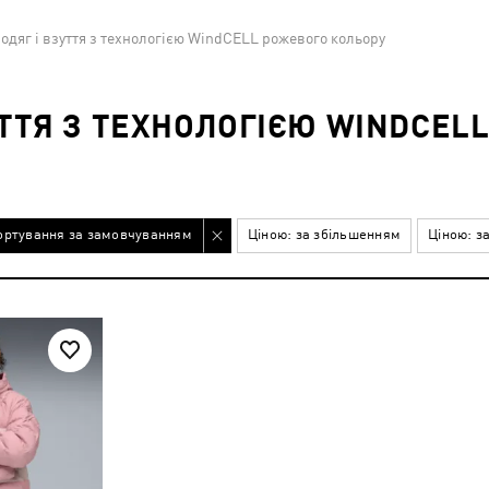
одяг і взуття з технологією WindCELL рожевого кольору
УТТЯ З ТЕХНОЛОГІЄЮ WINDCEL
ортування за замовчуванням
Ціною: за збільшенням
Ціною: з