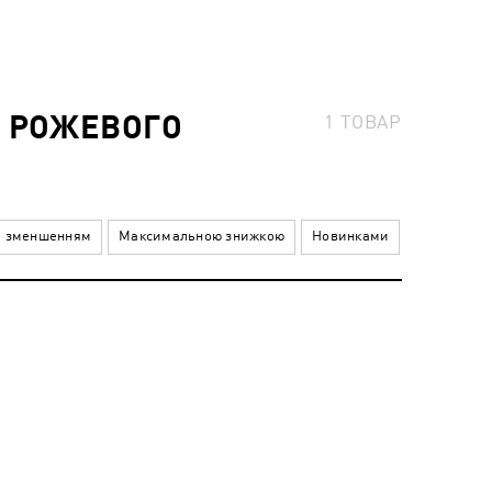
L РОЖЕВОГО
1
ТОВАР
а зменшенням
Максимальною знижкою
Новинками