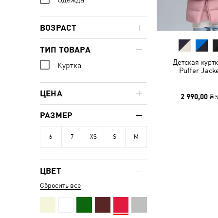
ВОЗРАСТ
ТИП ТОВАРА
Детская курт
Куртка
Puffer Jack
ЦЕНА
2 990,00 ₴
5
РАЗМЕР
6
7
XS
S
M
ЦВЕТ
Сбросить все