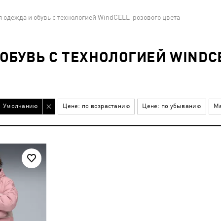
 одежда и обувь с технологией WindCELL розового цвета
ОБУВЬ С ТЕХНОЛОГИЕЙ WINDC
Умолчанию
Цене: по возрастанию
Цене: по убыванию
Ма