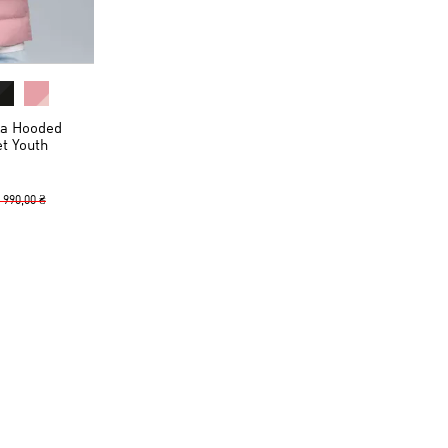
ка Hooded
et Youth
 990,00 ₴