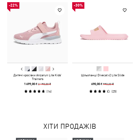
-22%
-30%
Дитячі кросівки Anzarun Lite Kids’
Шльопанці Divecat v2 Lite Slide
Trainers
2 190,00 ₴
990,00 ₴
1 699,00 ₴
690,00 ₴
(
14
)
(
25
)
ХІТИ ПРОДАЖІВ