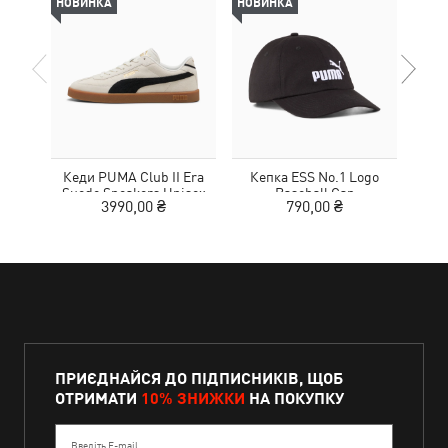
НОВИНКА
НОВИНКА
НОВ
Кеди PUMA Club II Era
Кепка ESS No.1 Logo
Suede Sneakers Unisex
Baseball Cap
MOT
3990,00 ₴
790,00 ₴
ПРИЄДНАЙСЯ ДО ПІДПИСНИКІВ, ЩОБ
ОТРИМАТИ
10% ЗНИЖКИ
НА ПОКУПКУ
Введіть E-mail