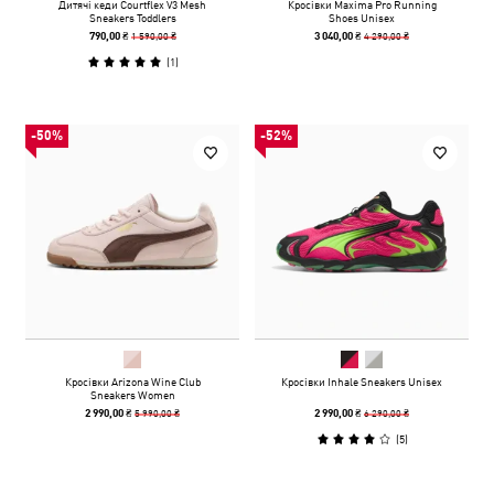
Дитячі кеди Courtflex V3 Mesh
Кросівки Maxima Pro Running
Sneakers Toddlers
Shoes Unisex
1 590,00 ₴
4 290,00 ₴
790,00 ₴
3 040,00 ₴
(
1
)
-50%
-52%
Кросівки Arizona Wine Club
Кросівки Inhale Sneakers Unisex
Sneakers Women
5 990,00 ₴
6 290,00 ₴
2 990,00 ₴
2 990,00 ₴
(
5
)