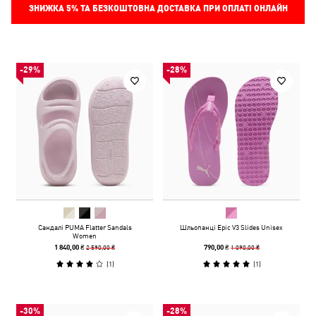
ЗНИЖКА
5%
ТА БЕЗКОШТОВНА ДОСТАВКА ПРИ ОПЛАТІ ОНЛАЙН
-29%
-28%
Сандалі PUMA Flatter Sandals
Шльопанці Epic V3 Slides Unisex
Women
2 590,00 ₴
1 090,00 ₴
1 840,00 ₴
790,00 ₴
(
1
)
(
1
)
-30%
-28%