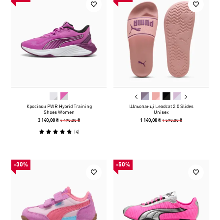
Кросівки PWR Hybrid Training
Шльопанці Leadcat 2.0 Slides
Shoes Women
Unisex
4 490,00 ₴
1 590,00 ₴
3 140,00 ₴
1 140,00 ₴
(
4
)
-30%
-50%