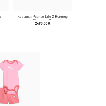
e
Кросівки Pounce Lite 2 Running
Дитячі кросівк
Shoes Youth
Running 
2490,00 ₴
2290