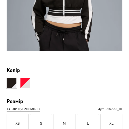
Колір
Розмір
ТАБЛИЦЯ РОЗМІРІВ
Арт.:
634556_01
XS
S
M
L
XL