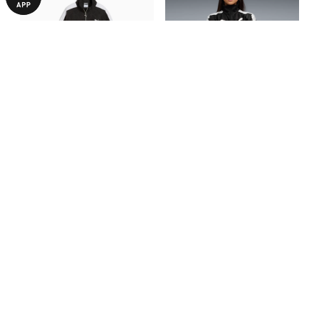
Олімпійка T7 Track Jacket
Олімпійка
Women
FUTURE.PUMA.ARCHIVE T7
2290,00 ₴
2940,00 ₴
4590,00 ₴
4190,00 ₴
Cropped Track Jacket Women
БІЛЬШЕ З ЦІЄЇ КОЛЕКЦІЇ
-50%
-30%