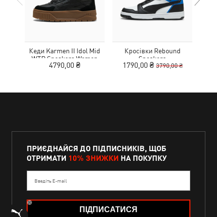
Кеди Karmen II Idol Mid
Кросівки Rebound
Ке
WTR Sneakers Women
Sneakers
4790,00 ₴
1790,00 ₴
1
3790,00 ₴
ПРИЄДНАЙСЯ ДО ПІДПИСНИКІВ, ЩОБ
ОТРИМАТИ
10% ЗНИЖКИ
НА ПОКУПКУ
Введіть E-mail
ПІДПИСАТИСЯ