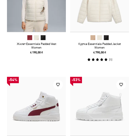
Жилет Essentials Padded Vest
Куртка Essentials Padded Jacket
Women
Women
4 190,00 ₴
4 790,00 ₴
(
1
)
-54%
-53%