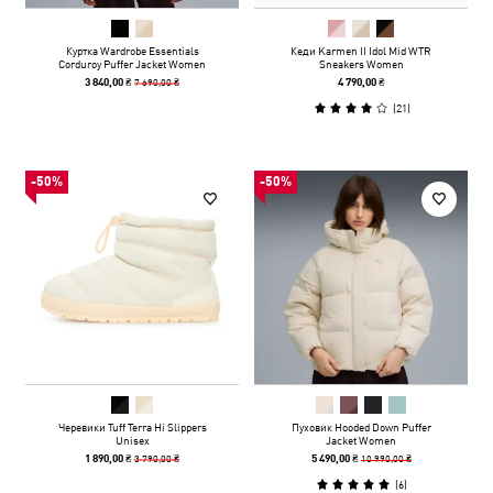
Куртка Wardrobe Essentials
Кеди Karmen II Idol Mid WTR
Corduroy Puffer Jacket Women
Sneakers Women
7 690,00 ₴
3 840,00 ₴
4 790,00 ₴
(
21
)
-50%
-50%
Черевики Tuff Terra Hi Slippers
Пуховик Hooded Down Puffer
Unisex
Jacket Women
3 790,00 ₴
10 990,00 ₴
1 890,00 ₴
5 490,00 ₴
(
6
)