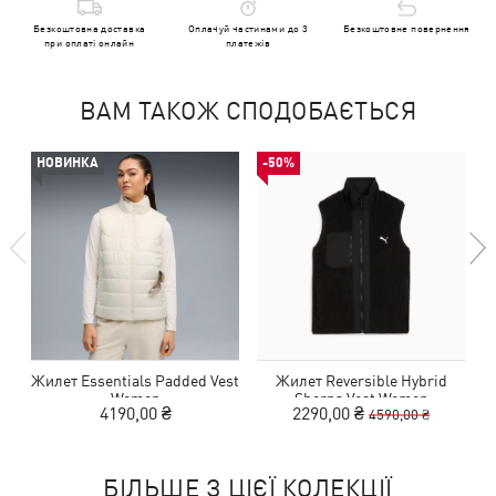
Безкоштовна доставка
Оплачуй частинами до 3
Безкоштовне повернення
при оплаті онлайн
платежів
ВАМ ТАКОЖ СПОДОБАЄТЬСЯ
НОВИНКА
-50%
Жилет Essentials Padded Vest
Жилет Reversible Hybrid
Ж
Women
Sherpa Vest Women
4190,00 ₴
2290,00 ₴
4590,00 ₴
БІЛЬШЕ З ЦІЄЇ КОЛЕКЦІЇ