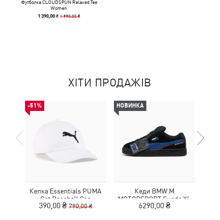
Футболка CLOUDSPUN Relaxed Tee
Women
1 990,00 ₴
1 390,00 ₴
ХІТИ ПРОДАЖІВ
-51%
НОВИНКА
-30%
Кепка Essentials PUMA
Кеди BMW M
Шльо
Cat Baseball Cap
MOTORSPORT Suede XL
390,00 ₴
6290,00 ₴
2
790,00 ₴
Sneakers Unisex