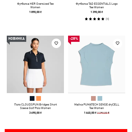
Футболка HER Oversized Tee
Футболка TAD ESSENTIALS Logo
Women
Tee Women
1 890,00 ₴
1 390,00 ₴
(
1
)
НОВИНКА
-28%
Поло CLOUDSPUN Bridges Short
Майка PUMATECH SENSE dryCELL
Sleeve Golf Polo Women
Tee Women
2 290,00 ₴
3 690,00 ₴
1 640,00 ₴