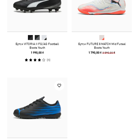
Бутси VITORIA II FG/AG Football
Бутси FUTURE 8 MATCH Mid Futsal
Boots Youth
Boots Youth
3 590,00 ₴
1 990,00 ₴
1 790,00 ₴
(
1
)