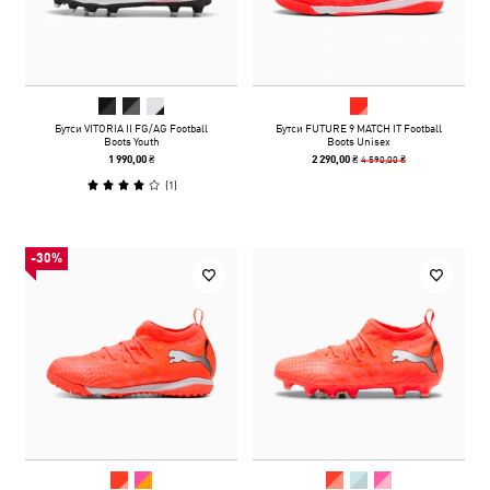
Бутси VITORIA II FG/AG Football
Бутси FUTURE 9 MATCH IT Football
Boots Youth
Boots Unisex
4 590,00 ₴
1 990,00 ₴
2 290,00 ₴
(
1
)
-30%