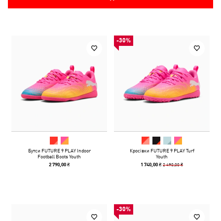
-30%
Бутси FUTURE 9 PLAY Indoor
Кросівки FUTURE 9 PLAY Turf
Football Boots Youth
Youth
2 490,00 ₴
2 790,00 ₴
1 740,00 ₴
-30%