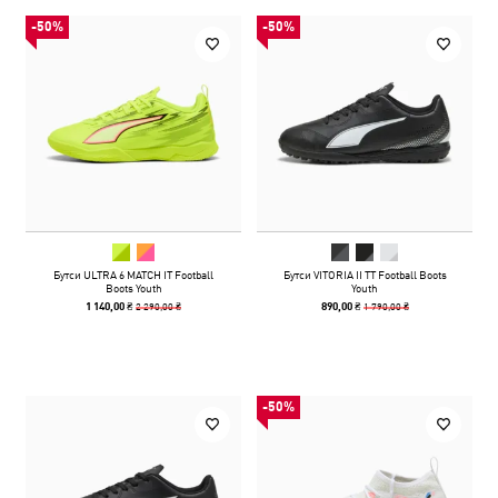
-50%
-50%
Бутси ULTRA 6 MATCH IT Football
Бутси VITORIA II TT Football Boots
Boots Youth
Youth
2 290,00 ₴
1 790,00 ₴
1 140,00 ₴
890,00 ₴
-50%