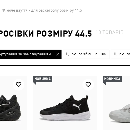
Жіноче взуття - для баскетболу розміру 44.5
РОСІВКИ РОЗМІРУ 44.5
18
ТОВАРІВ
ортування за замовчуванням
Ціною: за збільшенням
Ціною: з
НОВИНКА
НОВИНКА