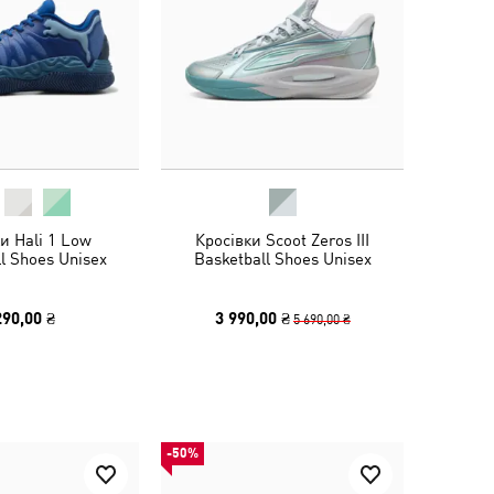
и Hali 1 Low
Кросівки Scoot Zeros III
l Shoes Unisex
Basketball Shoes Unisex
290,00 ₴
3 990,00 ₴
5 690,00 ₴
-50%