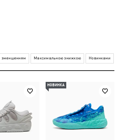
а зменшенням
Максимальною знижкою
Новинками
НОВИНКА