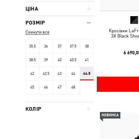
ЦІНА
РОЗМІР
Кросівки LaF
Скинути все
3X Black Sho
35.5
36
37
37.5
38
6 690,0
38.5
39
40
40.5
41
42
42.5
43
44
44.5
45
46
47
48
КОЛІР
НОВИНКА