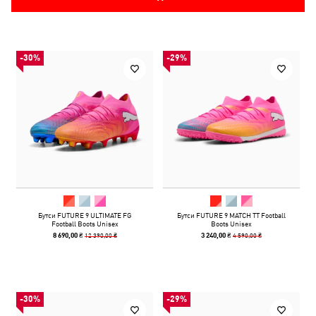
-30%
-29%
Бутси FUTURE 9 ULTIMATE FG
Бутси FUTURE 9 MATCH TT Football
Football Boots Unisex
Boots Unisex
12 390,00 ₴
4 590,00 ₴
8 690,00 ₴
3 240,00 ₴
-30%
-29%