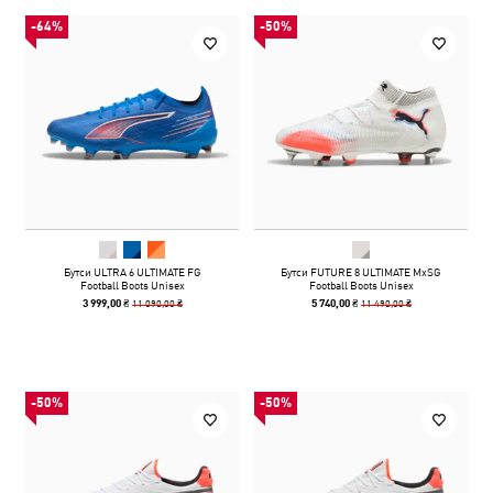
-64%
-50%
Бутси ULTRA 6 ULTIMATE FG
Бутси FUTURE 8 ULTIMATE MxSG
Football Boots Unisex
Football Boots Unisex
11 090,00 ₴
11 490,00 ₴
3 999,00 ₴
5 740,00 ₴
-50%
-50%