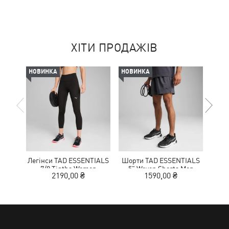
ХІТИ ПРОДАЖІВ
НОВИНКА
НОВИНКА
-50%
Легінси TAD ESSENTIALS
Шорти TAD ESSENTIALS
К
7/8 Tigths Women
5" Woven Shorts Men
NITR
2190,00 ₴
1590,00 ₴
1