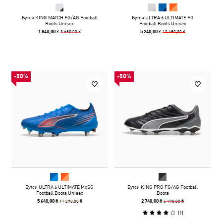
Бутси KING MATCH FG/AG Football
Бутси ULTRA 6 ULTIMATE FG
Boots Unisex
Football Boots Unisex
3 690,00 ₴
10 490,00 ₴
1 840,00 ₴
5 240,00 ₴
-50%
-50%
Бутси ULTRA 6 ULTIMATE MxSG
Бутси KING PRO FG/AG Football
Football Boots Unisex
Boots
11 290,00 ₴
5 490,00 ₴
5 640,00 ₴
2 740,00 ₴
(
1
)