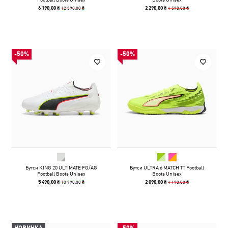
12 390,00 ₴
4 590,00 ₴
6 190,00 ₴
2 290,00 ₴
-50%
-50%
Бутси KING 20 ULTIMATE FG/AG
Бутси ULTRA 6 MATCH TT Football
Football Boots Unisex
Boots Unisex
10 990,00 ₴
4 190,00 ₴
5 490,00 ₴
2 090,00 ₴