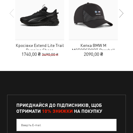
Кросівки Extend Lite Trail
Кепка BMW M
Футб
Running Shoes
MOTORSPORT Baseball
1740,00 ₴
2090,00 ₴
1
3490,00 ₴
Cap
ПРИЄДНАЙСЯ ДО ПІДПИСНИКІВ, ЩОБ
ОТРИМАТИ
10% ЗНИЖКИ
НА ПОКУПКУ
Введіть E-mail