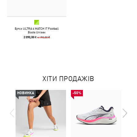
Бутси ULTRA 6 MATCH IT Football
Boots Unisex
4 190,00 ₴
2 090,00 ₴
ХІТИ ПРОДАЖІВ
НОВИНКА
-50%
НОВ