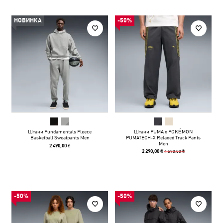
НОВИНКА
-50%
Штани Fundamentals Fleece
Штани PUMA x POKÉMON
Basketball Sweatpants Men
PUMATECH-X Relaxed Track Pants
Men
2 490,00 ₴
4 590,00 ₴
2 290,00 ₴
-50%
-50%