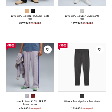
Штани PUMA x REPRESENT Pants
Штани PUMA Sport Sweatpants
Men
Men
7 990,00 ₴
2 990,00 ₴
3 999,00 ₴
1 499,00 ₴
-50%
-30%
Штани PUMA x KIDSUPER T7
Штани Evostripe Core Pants Men
Pants Unisex
8 490,00 ₴
2 990,00 ₴
4 249,00 ₴
2 090,00 ₴