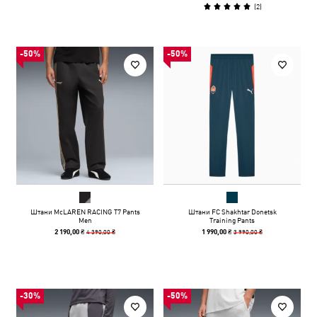
(
2
)
-50%
-50%
Штани McLAREN RACING T7 Pants
Штани FC Shakhtar Donetsk
Men
Training Pants
4 390,00 ₴
3 990,00 ₴
2 190,00 ₴
1 990,00 ₴
-30%
-50%