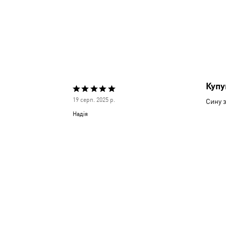
Купу
Оцінено
19 серп. 2025 р.
Сину з
5
Надія
з
5