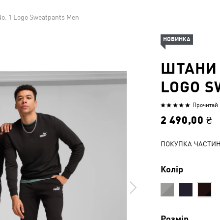
No. 1 Logo Sweatpants Men
НОВИНКА
ШТАНИ 
LOGO S
Прочитай 1
Оцінено
5
2 490,00 ₴
з
5
ПОКУПКА ЧАСТИ
Колір
Розмір