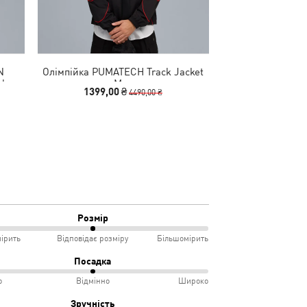
N
Олімпійка PUMATECH Track Jacket
Кросівки PUMA
ls
Men
Un
1399,00 ₴
6490
4490,00 ₴
Розмір
ірить
Відповідає розміру
Більшомірить
Посадка
о
Відмінно
Широко
мірить
Зручність