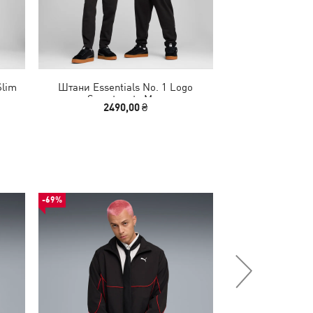
Slim
Штани Essentials No. 1 Logo
Штани Essenti
Sweatpants Men
Sweatp
2490,00 ₴
2490
-69%
НОВИНКА