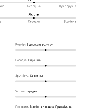
чно
Середньо
Дуже зручно
овідає
ко
Якість
іру
а
Середня
Відмінна
інно
учно
дньо
ка
Розмір
:
Відповідає розміру
дня
Посадка
:
Відмінно
Зручність
:
Середньо
Якість
:
Середня
Переваги
:
Відмінна посадка, Приваблива