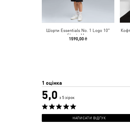
Шорти Essentials No. 1 Logo 10"
Кофт
Shorts Men
1590,00 ₴
1 оцінка
5,0
з 5 зірок
НАПИСАТИ ВІДГУК