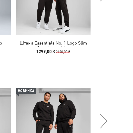
o
Штани Essentials No. 1 Logo Slim
Штани Essenti
Sweatpants Men
Sweatp
1299,00 ₴
2490
2490,00 ₴
НОВИНКА
НОВИНКА