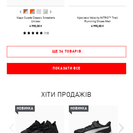
Кеди Suede Classic Sneakers
Кросівки Velocity NITRO™ Trail
Unisex
Running Shoes Men
4 990,00 ₴
6 990,00 ₴
(
13
)
ЩЕ 36 ТОВАРІВ
ПОКАЗАТИ ВСЕ
ХІТИ ПРОДАЖІВ
НОВИНКА
НОВИНКА
НОВ