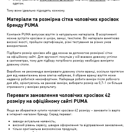
одягом.
Тому вони ідеально підходять кожному.
Матеріали та розмірна сітка чоловічих кросівок
бренду PUMA
Компанія PUMA випускає взуття із натуральних матеріалів. В асортименті
можна зустріти кросівки зі шкіри, замші, текстилю. Всі матеріали винятково
високої якості, пройшли сертифікацію, різні тестування за різних умов
використання.
Підібрати розмір кросівок або
кед
можна за допомогою розмірної сітки
на офіційному сайті. Для зручності покупців у ній вказано довжину устілки
в сантиметрах, тому для підбору потрібного розміру необхідно виміряти
довжину стопи.
Виробник не рекомендує вимірювати довжину стопи вранці, оскільки протягом
дня від навантажень вона злегка набрякає, й обране вранці взуття може
надвечір робитися некомфортним. Найкраще робити виміри після робочого
дня або, орієнтуючись на ранкові виміри, вибирати розмір на 0,7-1 см більше
отриманого у вимірах результату.
Переваги замовлення чоловічих кросівок 42
розміру на офіційному сайті PUMA
Якщо ви збираєтеся купити чоловічі кросівки 42 розміру – замовити їх варто
в інтернет-магазині бренду. Серед переваг:
завжди актуальна наявність;
високий рівень сервісу, швидке оформлення та відправлення замовлення;
тільки оригінальна високоякісна продукція;