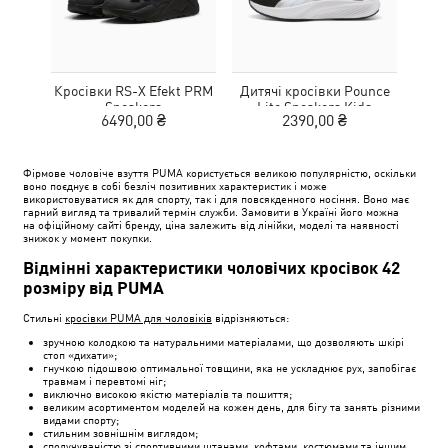
Кросівки RS-X Efekt PRM
Дитячі кросівки Pounce
Дитя
Sneakers
Lite Sneakers Kids
L
6490,00 ₴
2390,00 ₴
Фірмове чоловіче взуття PUMA користується великою популярністю, оскільки
воно поєднує в собі безліч позитивних характеристик і може
використовуватися як для спорту, так і для повсякденного носіння. Воно має
гарний вигляд та тривалий термін служби. Замовити в Україні його можна
на офіційному сайті бренду, ціна залежить від лінійки, моделі та наявності
знижок у момент покупки.
Відмінні характеристики чоловічих кросівок 42
розміру від PUMA
Стильні
кросівки PUMA для чоловіків
відрізняються:
зручною колодкою та натуральними матеріалами, що дозволяють шкірі
стоп «дихати»;
гнучкою підошвою оптимальної товщини, яка не ускладнює рух, запобігає
травмам і перевтомі ніг;
виключно високою якістю матеріалів та пошиття;
великим асортиментом моделей на кожен день, для бігу та занять різними
видами спорту;
стильним зовнішнім виглядом;
сполучуваністю зі
спортивними штанами
, кофтами,
костюмами
та іншим