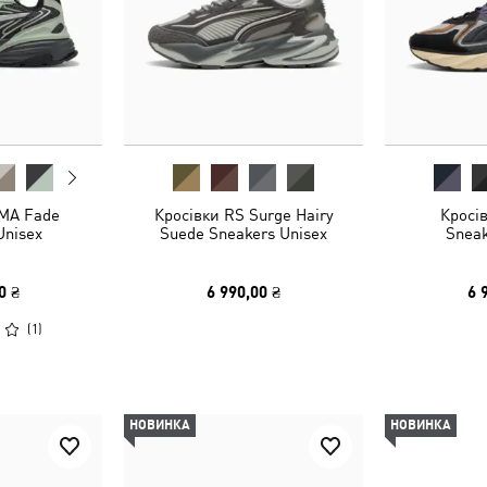
MA Fade
Кросівки RS Surge Hairy
Кросі
Unisex
Suede Sneakers Unisex
Sneak
0 ₴
6 990,00 ₴
6 
(
1
)
НОВИНКА
НОВИНКА