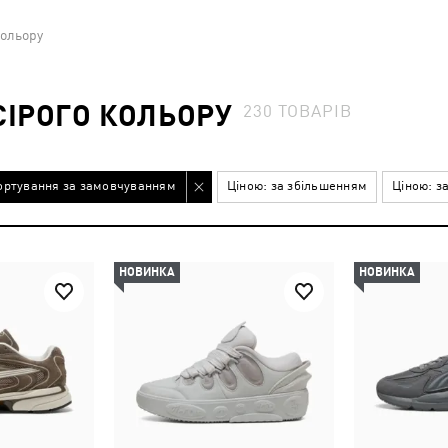
кольору
СІРОГО КОЛЬОРУ
230
ТОВАРІВ
ортування за замовчуванням
Ціною: за збільшенням
Ціною: з
НОВИНКА
НОВИНКА