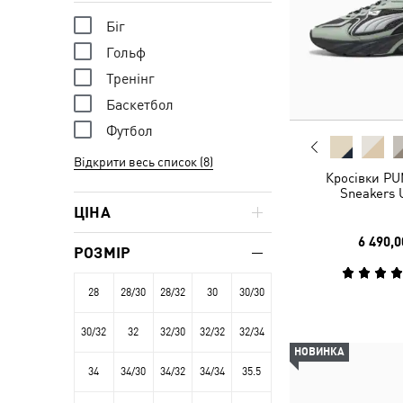
Біг
Гольф
Тренінг
Баскетбол
Футбол
Відкрити весь список (8)
Кросівки PU
Sneakers 
ЦІНА
6 490,0
РОЗМІР
28
28/30
28/32
30
30/30
30/32
32
32/30
32/32
32/34
НОВИНКА
34
34/30
34/32
34/34
35.5