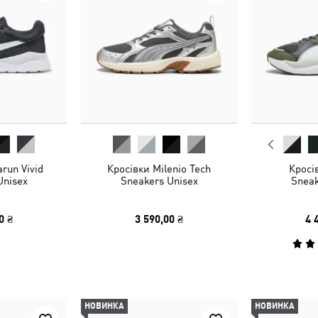
run Vivid
Кросівки Milenio Tech
Кросі
Unisex
Sneakers Unisex
Sneak
0 ₴
3 590,00 ₴
4 
НОВИНКА
НОВИНКА