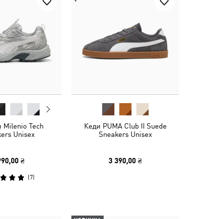
 Milenio Tech
Кеди PUMA Club II Suede
ers Unisex
Sneakers Unisex
990,00 ₴
3 390,00 ₴
(
7
)