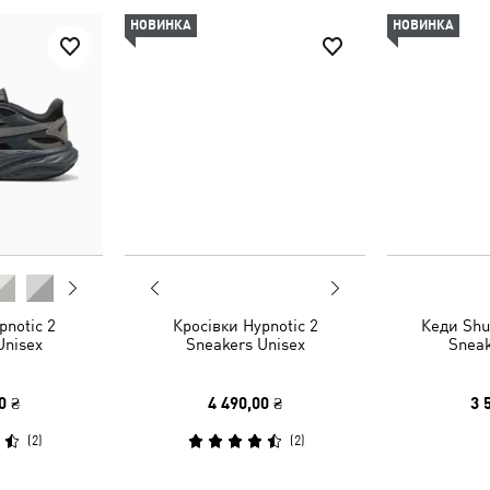
НОВИНКА
НОВИНКА
pnotic 2
Кросівки Hypnotic 2
Кеди Shu
Unisex
Sneakers Unisex
Sneak
0 ₴
4 490,00 ₴
3 
(
2
)
(
2
)