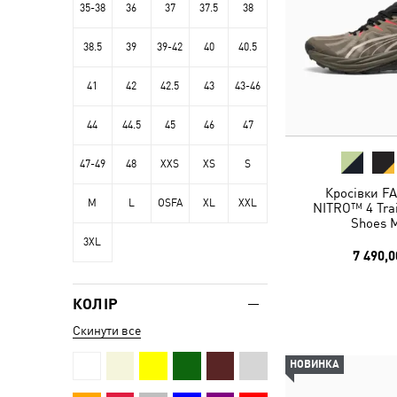
35-38
36
37
37.5
38
38.5
39
39-42
40
40.5
41
42
42.5
43
43-46
44
44.5
45
46
47
47-49
48
XXS
XS
S
Кросівки FA
M
L
OSFA
XL
XXL
NITRO™ 4 Trai
Shoes 
3XL
7 490,0
КОЛІР
Скинути все
НОВИНКА