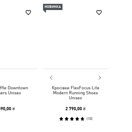
НОВИНКА
ffle Downtown
Кросівки FlexFocus Lite
ers Unisex
Modern Running Shoes
Unisex
590,00 ₴
2 790,00 ₴
(
10
)