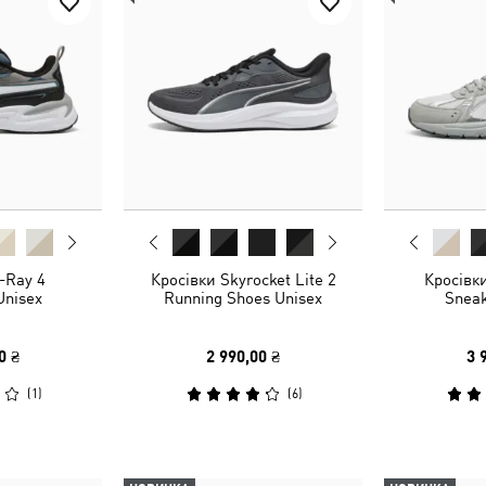
-Ray 4
Кросівки Skyrocket Lite 2
Кросівки
Unisex
Running Shoes Unisex
Sneak
0 ₴
2 990,00 ₴
3 
(
1
)
(
6
)