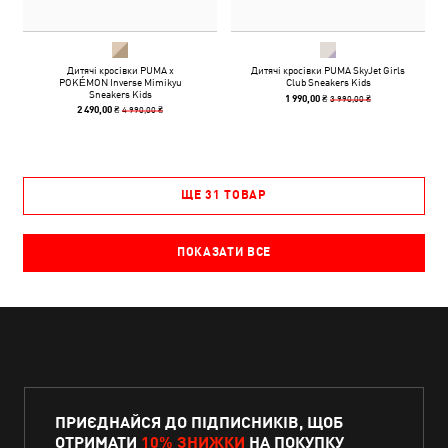
Дитячі кросівки PUMA x
Дитячі кросівки PUMA SkyJet Girls
POKÉMON Inverse Mimikyu
Club Sneakers Kids
Sneakers Kids
3 990,00 ₴
1 990,00 ₴
4 990,00 ₴
2 490,00 ₴
ЩЕ 31 ТОВАР
ПОКАЗАТИ ВСЕ
ПРИЄДНАЙСЯ ДО ПІДПИСНИКІВ, ЩОБ
ОТРИМАТИ
10% ЗНИЖКИ
НА ПОКУПКУ