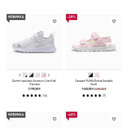
НОВИНКА
-28%
Дитячі кросівки Anzarun Lite Kids’
Сандалі PUMA Evolve Sandals
Trainers
Youth
2 290,00 ₴
2 190,00 ₴
1 640,00 ₴
(
14
)
(
7
)
НОВИНКА
-40%