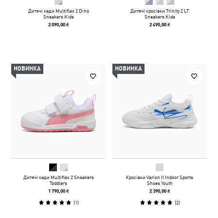
Дитячі кеди Multiflex 2 Dino
Дитячі кросівки Trinity 2 LT
Sneakers Kids
Sneakers Kids
2 090,00 ₴
2 490,00 ₴
НОВИНКА
НОВИНКА
Дитячі кеди Multiflex 2 Sneakers
Кросівки Varion II Indoor Sports
Toddlers
Shoes Youth
1 790,00 ₴
2 390,00 ₴
(
1
)
(
2
)