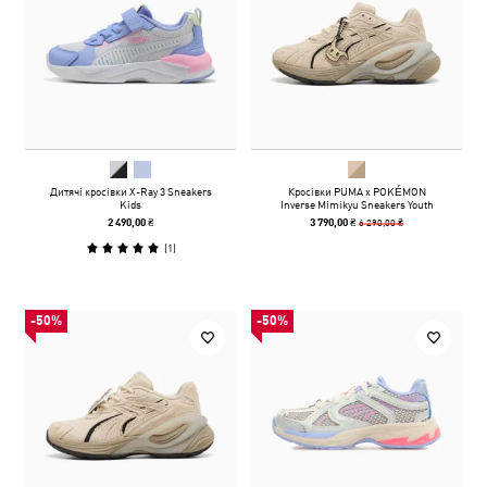
Дитячі кросівки X-Ray 3 Sneakers
Кросівки PUMA x POKÉMON
Kids
Inverse Mimikyu Sneakers Youth
6 290,00 ₴
2 490,00 ₴
3 790,00 ₴
(
1
)
-50%
-50%