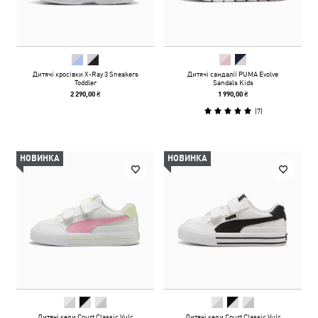
Дитячі кросівки X-Ray 3 Sneakers
Дитячі сандалії PUMA Evolve
Toddler
Sandals Kids
2 290,00 ₴
1 990,00 ₴
(
7
)
НОВИНКА
НОВИНКА
Дитячі кеди Court Classic Vulc
Дитячі кеди Court Classic Vulc