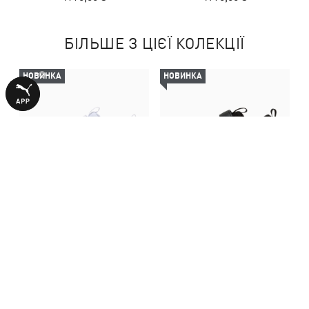
БІЛЬШЕ З ЦІЄЇ КОЛЕКЦІЇ
НОВИНКА
НОВИНКА
Дитячі кеди Multiflex 2
Дитячі кеди Multiflex 2
Sneakers Kids
Sneakers Toddlers
1990,00 ₴
1790,00 ₴
З ЦИМ ТОВАРОМ КУПУЮТЬ