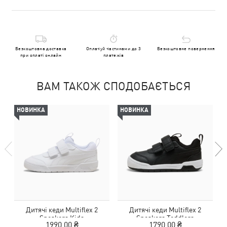
Безкоштовна доставка
Оплачуй частинами до 3
Безкоштовне повернення
при оплаті онлайн
платежів
ВАМ ТАКОЖ СПОДОБАЄТЬСЯ
НОВИНКА
НОВИНКА
Дитячі кеди Multiflex 2
Дитячі кеди Multiflex 2
Sneakers Kids
Sneakers Toddlers
1990,00 ₴
1790,00 ₴