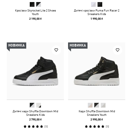
Кросівки Skyrocket Lite 2 Shoes
Дитячі кросівки Puma Fun Racer 2
Youth
Sneakers Kids
2 190,00 ₴
1 990,00 ₴
НОВИНКА
НОВИНКА
Дитячі кеди Shuffle Downtown Mid
Кеди Shuffle Downtown Mid
Sneakers Kids
Sneakers Youth
2 790,00 ₴
2 990,00 ₴
(
1
)
(
1
)