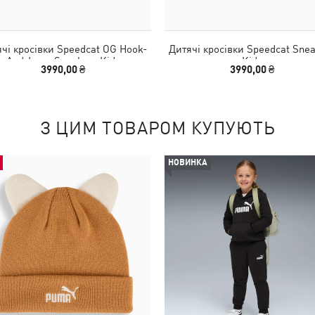
чі кросівки Speedcat OG Hook-
Дитячі кросівки Speedcat Sne
And-Loop Sneakers Kids
Kids
3990,00 ₴
3990,00 ₴
З ЦИМ ТОВАРОМ КУПУЮТЬ
НОВИНКА