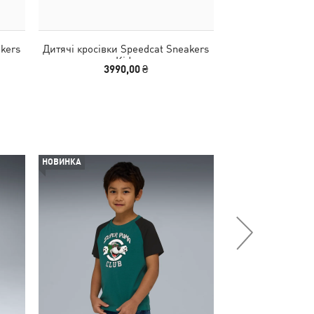
akers
Дитячі кросівки Speedcat Sneakers
Дитячі кросівки 
Kids
And-Loop S
3990,00 ₴
3990
НОВИНКА
-50%