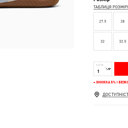
ТАБЛИЦЯ РОЗМІР
27.5
28
32
32.5
К-СТЬ
+ ЗНИЖКА 5% І БЕЗ
ДОСТУПНІС