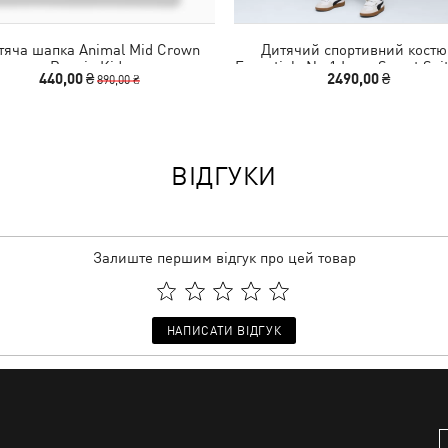
тяча шапка Animal Mid Crown
Дитячий спортивний кост
Beanie Kids
Essentials No.1 Logo Sweat Suit
440,00 ₴
2490,00 ₴
890,00 ₴
ВІДГУКИ
Залиште першим відгук про цей товар
НАПИСАТИ ВІДГУК