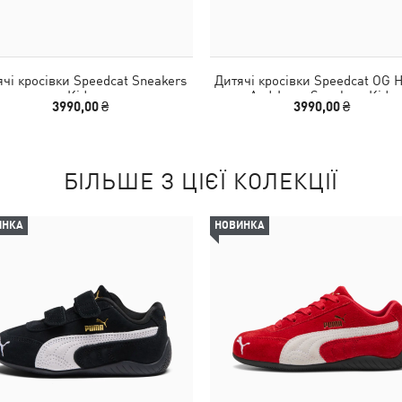
чі кросівки Speedcat Sneakers
Дитячі кросівки Speedcat OG 
Kids
And-Loop Sneakers Kids
3990,00 ₴
3990,00 ₴
БІЛЬШЕ З ЦІЄЇ КОЛЕКЦІЇ
ИНКА
НОВИНКА