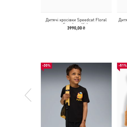
Дитячі кросівки Speedcat Floral
Дитя
Sneakers Kids
3990,00 ₴
-30%
-51%