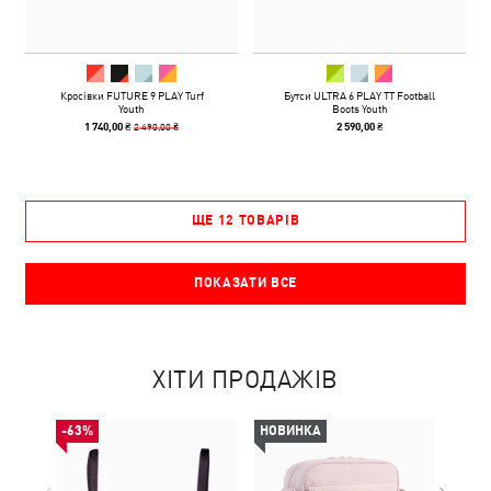
Кросівки FUTURE 9 PLAY Turf
Бутси ULTRA 6 PLAY TT Football
Youth
Boots Youth
2 490,00 ₴
1 740,00 ₴
2 590,00 ₴
ЩЕ 12 ТОВАРІВ
ПОКАЗАТИ ВСЕ
ХІТИ ПРОДАЖІВ
-63%
НОВИНКА
НОВ