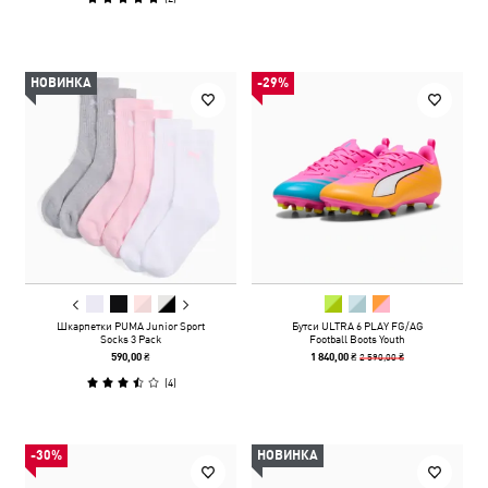
НОВИНКА
-29%
Шкарпетки PUMA Junior Sport
Бутси ULTRA 6 PLAY FG/AG
Socks 3 Pack
Football Boots Youth
2 590,00 ₴
590,00 ₴
1 840,00 ₴
(
4
)
-30%
НОВИНКА