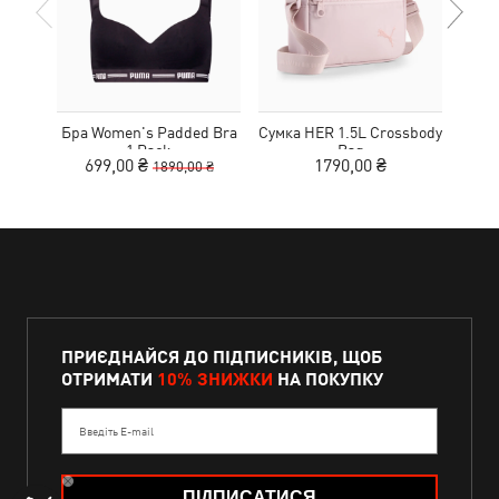
Бра Women's Padded Bra
Сумка HER 1.5L Crossbody
Кед
1 Pack
Bag
Sue
699,00 ₴
1790,00 ₴
1890,00 ₴
ПРИЄДНАЙСЯ ДО ПІДПИСНИКІВ, ЩОБ
ОТРИМАТИ
10% ЗНИЖКИ
НА ПОКУПКУ
Введіть E-mail
ПІДПИСАТИСЯ