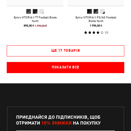
Бутси VITORIA II TT Football Boots
Бутси VITORIA II FG/AG Football
Youth
Boots Youth
1 790,00 ₴
890,00 ₴
1 990,00 ₴
(
1
)
ЩЕ 17 ТОВАРІВ
ПОКАЗАТИ ВСЕ
ПРИЄДНАЙСЯ ДО ПІДПИСНИКІВ, ЩОБ
ОТРИМАТИ
10% ЗНИЖКИ
НА ПОКУПКУ