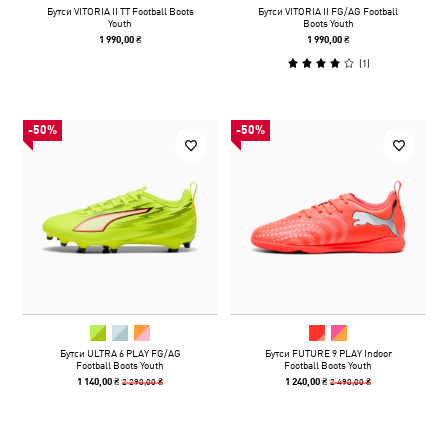
Бутси VITORIA II TT Football Boots
Бутси VITORIA II FG/AG Football
Youth
Boots Youth
1 990,00 ₴
1 990,00 ₴
(
1
)
-50%
-50%
Бутси ULTRA 6 PLAY FG/AG
Бутси FUTURE 9 PLAY Indoor
Football Boots Youth
Football Boots Youth
2 290,00 ₴
2 490,00 ₴
1 140,00 ₴
1 240,00 ₴