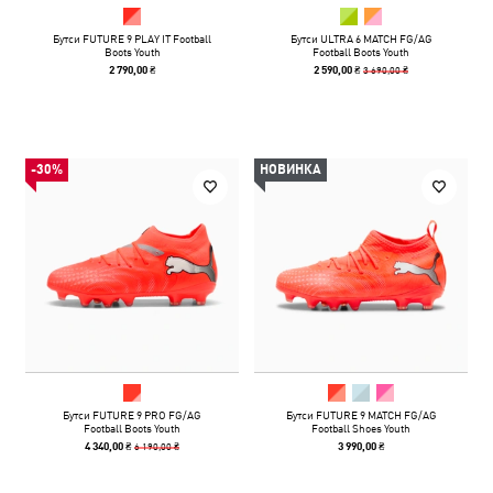
Бутси FUTURE 9 PLAY IT Football
Бутси ULTRA 6 MATCH FG/AG
Boots Youth
Football Boots Youth
3 690,00 ₴
2 790,00 ₴
2 590,00 ₴
-30%
НОВИНКА
Бутси FUTURE 9 PRO FG/AG
Бутси FUTURE 9 MATCH FG/AG
Football Boots Youth
Football Shoes Youth
6 190,00 ₴
4 340,00 ₴
3 990,00 ₴