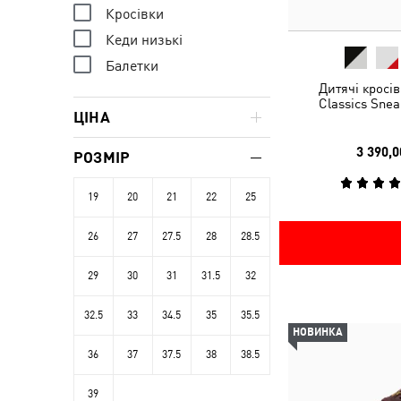
Кросівки
Кеди низькі
Балетки
Дитячі кросі
Classics Snea
ЦІНА
3 390,0
РОЗМІР
19
20
21
22
25
26
27
27.5
28
28.5
29
30
31
31.5
32
32.5
33
34.5
35
35.5
НОВИНКА
36
37
37.5
38
38.5
39