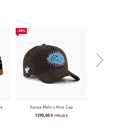
-30%
НОВИНКА
de
Кепка Melo x Hive Cap
Рюкзак PUMA Ph
1390,00 ₴
1190
1990,00 ₴