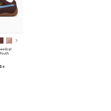
peedcat
Youth
0 ₴