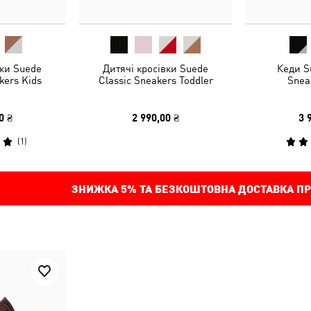
вки Suede
Дитячі кросівки Suede
Кеди S
kers Kids
Classic Sneakers Toddler
Snea
0 ₴
2 990,00 ₴
3 
(
1
)
ЗНИЖКА
5%
ТА БЕЗКОШТОВНА ДОСТАВКА ПР