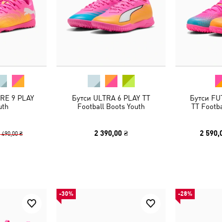
RE 9 PLAY
Бутси ULTRA 6 PLAY TT
Бутси FU
uth
Football Boots Youth
TT Footba
2 390,00 ₴
2 590,
 490,00 ₴
-30%
-28%