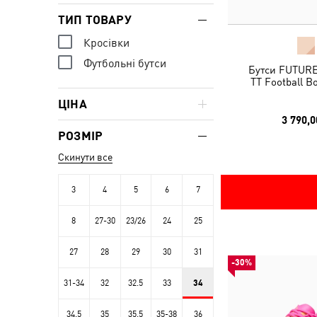
ТИП ТОВАРУ
Кросівки
Футбольні бутси
Бутси FUTUR
TT Football B
ЦІНА
3 790,0
РОЗМІР
Скинути все
3
4
5
6
7
8
27-30
23/26
24
25
27
28
29
30
31
-30%
31-34
32
32.5
33
34
34.5
35
35.5
35-38
36