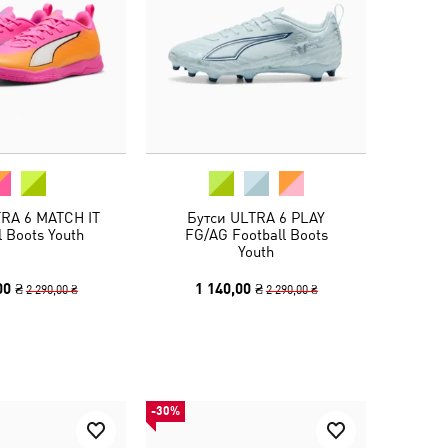
TRA 6 MATCH IT
Бутси ULTRA 6 PLAY
l Boots Youth
FG/AG Football Boots
Youth
00 ₴
1 140,00 ₴
2 290,00 ₴
2 290,00 ₴
-30%