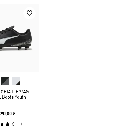
TORIA II FG/AG
l Boots Youth
890,00 ₴
(
1
)