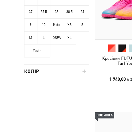
37
37.5
38
38.5
39
9
10
Kids
XS
S
M
L
OSFA
XL
Youth
Кросівки FUTU
Turf Yo
КОЛІР
1 740,00 ₴
2
НОВИНКА