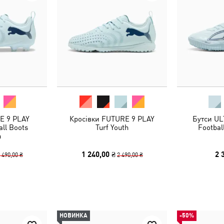
E 9 PLAY
Кросівки FUTURE 9 PLAY
Бутси UL
ll Boots
Turf Youth
Footbal
h
1 240,00 ₴
2 
 490,00 ₴
2 490,00 ₴
НОВИНКА
-50%