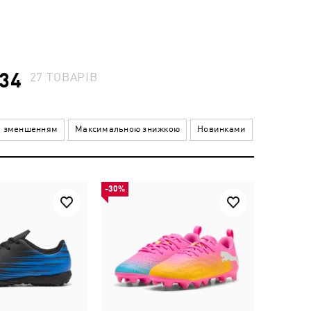
34
27
ТОВАРІВ
а зменшенням
Максимальною знижкою
Новинками
-30%