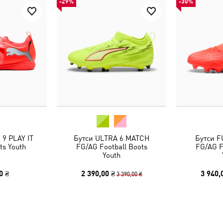
-29%
-30%
9 PLAY IT
Бутси ULTRA 6 MATCH
Бутси F
ts Youth
FG/AG Football Boots
FG/AG F
Youth
0 ₴
2 390,00 ₴
3 940,
3 390,00 ₴