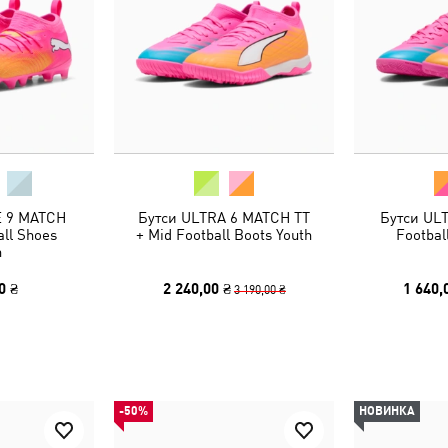
E 9 MATCH
Бутси ULTRA 6 MATCH TT
Бутси UL
ll Shoes
+ Mid Football Boots Youth
Footbal
h
0 ₴
2 240,00 ₴
1 640,
3 190,00 ₴
-50%
НОВИНКА