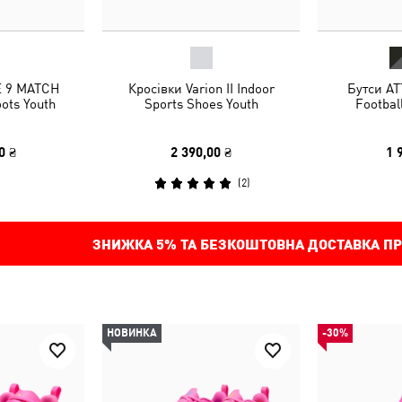
E 9 MATCH
Кросівки Varion II Indoor
Бутси AT
oots Youth
Sports Shoes Youth
Footbal
0 ₴
2 390,00 ₴
1 
(
2
)
ЗНИЖКА
5%
ТА БЕЗКОШТОВНА ДОСТАВКА ПР
НОВИНКА
-30%