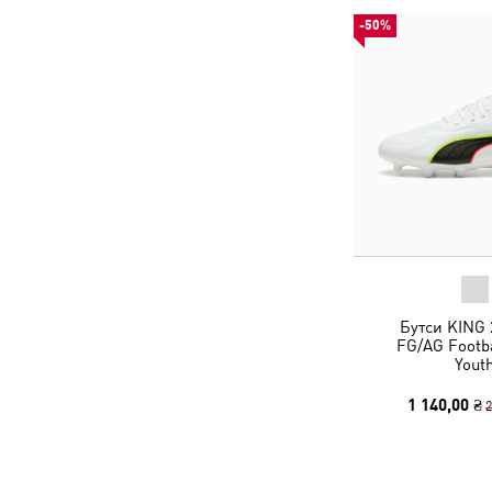
-50%
Бутси KING 
FG/AG Footba
Yout
1 140,00 ₴
2