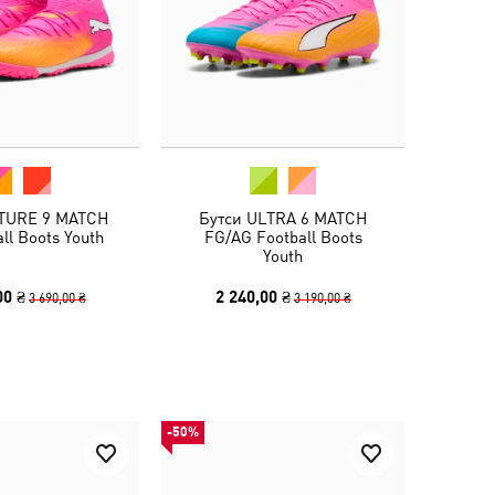
TURE 9 MATCH
Бутси ULTRA 6 MATCH
ll Boots Youth
FG/AG Football Boots
Youth
00 ₴
2 240,00 ₴
3 690,00 ₴
3 190,00 ₴
-50%