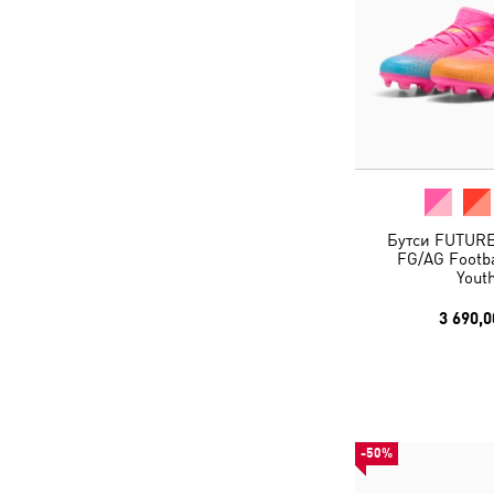
Бутси FUTUR
FG/AG Footba
Yout
3 690,0
-50%