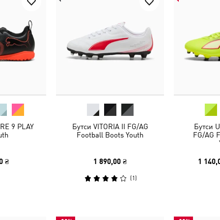
RE 9 PLAY
Бутси VITORIA II FG/AG
Бутси 
uth
Football Boots Youth
FG/AG F
0 ₴
1 890,00 ₴
1 140,
(
1
)