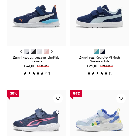
Дитячі кросівки Anzarun Lite Kids’
Дитячі кеди Courtflex V3 Mesh
Trainers
Sneakers Kids
2 190,00 ₴
1 790,00 ₴
1 540,00 ₴
1 290,00 ₴
(
14
)
(
1
)
-30%
-50%