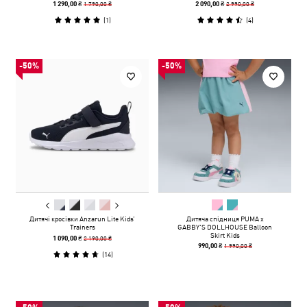
1 790,00 ₴
2 990,00 ₴
1 290,00 ₴
2 090,00 ₴
(
1
)
(
4
)
-50%
-50%
Дитячі кросівки Anzarun Lite Kids’
Дитяча спідниця PUMA x
Trainers
GABBY'S DOLLHOUSE Balloon
Skirt Kids
2 190,00 ₴
1 090,00 ₴
1 990,00 ₴
990,00 ₴
(
14
)