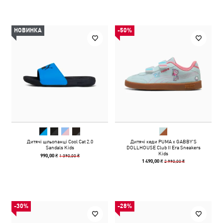
НОВИНКА
-50%
Дитячі шльопанці Cool Cat 2.0
Дитячі кеди PUMA x GABBY'S
Sandals Kids
DOLLHOUSE Club II Era Sneakers
Kids
1 390,00 ₴
990,00 ₴
2 990,00 ₴
1 490,00 ₴
-30%
-28%