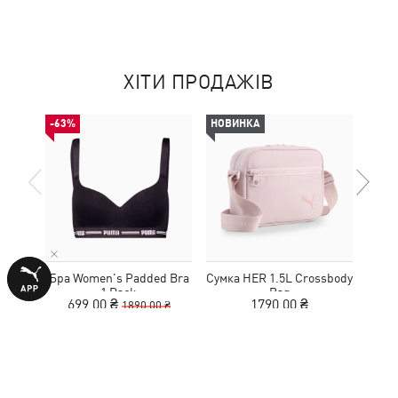
ХІТИ ПРОДАЖІВ
-63%
НОВИНКА
НОВ
Бра Women's Padded Bra
Сумка HER 1.5L Crossbody
Кед
1 Pack
Bag
Sue
699,00 ₴
1790,00 ₴
1890,00 ₴