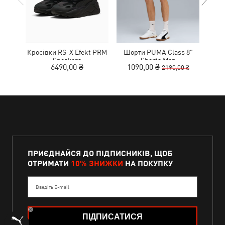
Кросівки RS-X Efekt PRM
Шорти PUMA Class 8"
Sneakers
Shorts Men
Wo
6490,00 ₴
1090,00 ₴
8
2190,00 ₴
ПРИЄДНАЙСЯ ДО ПІДПИСНИКІВ, ЩОБ
ОТРИМАТИ
10% ЗНИЖКИ
НА ПОКУПКУ
Введіть E-mail
ПІДПИСАТИСЯ