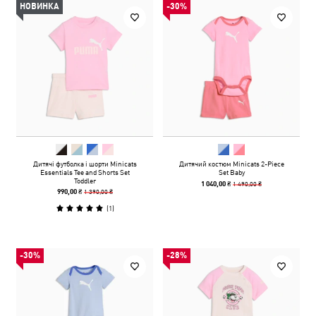
НОВИНКА
-30%
Дитячі футболка і шорти Minicats
Дитячий костюм Minicats 2-Piece
Essentials Tee and Shorts Set
Set Baby
Toddler
1 490,00 ₴
1 040,00 ₴
1 390,00 ₴
990,00 ₴
(
1
)
-30%
-28%