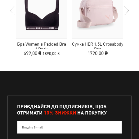
Бра Women's Padded Bra
Сумка HER 1.5L Crossbody
Кед
1 Pack
Bag
Sue
699,00 ₴
1790,00 ₴
1890,00 ₴
ПРИЄДНАЙСЯ ДО ПІДПИСНИКІВ, ЩОБ
ОТРИМАТИ
10% ЗНИЖКИ
НА ПОКУПКУ
Введіть E-mail