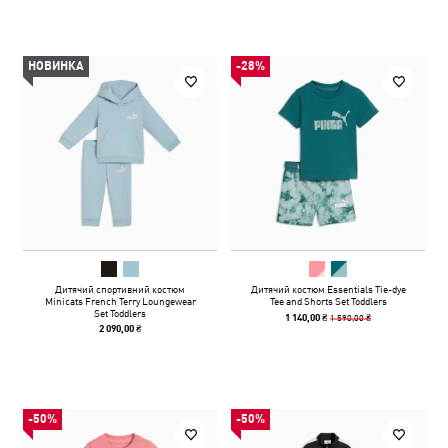
НОВИНКА
-28%
Дитячий спортивний костюм
Дитячий костюм Essentials Tie-dye
Minicats French Terry Loungewear
Tee and Shorts Set Toddlers
Set Toddlers
1 590,00 ₴
1 140,00 ₴
2 090,00 ₴
-50%
-50%