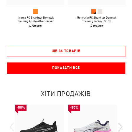
Куртка FC Shakhtar Donetsk
Лонгслів FC Shakhtar Donetsk
Training All-Weather Jacket
Training Jersey LS Pro
4 790,00 ₴
4 190,00 ₴
ЩЕ 36 ТОВАРІВ
ПОКАЗАТИ ВСЕ
ХІТИ ПРОДАЖІВ
-50%
-50%
НОВ