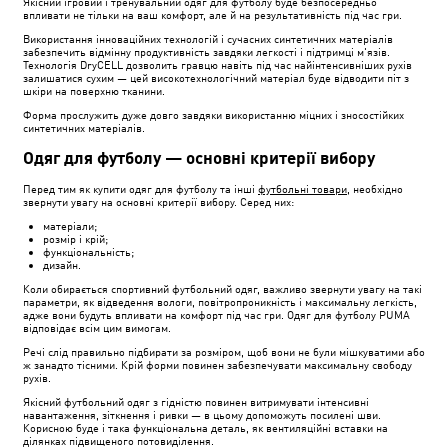
Якісний ігровий і тренувальний одяг для футболу буде безпосередньо
впливати не тільки на ваш комфорт, але й на результативність під час гри.
Використання інноваційних технологій і сучасних синтетичних матеріалів
забезпечить відмінну продуктивність завдяки легкості і підтримці м'язів.
Технологія DryCELL дозволить гравцю навіть під час найінтенсивніших рухів
залишатися сухим — цей високотехнологічний матеріал буде відводити піт з
шкіри на поверхню тканини.
Форма прослужить дуже довго завдяки використанню міцних і зносостійких
синтетичних матеріалів.
Одяг для футболу — основні критерії вибору
Перед тим як купити одяг для футболу та інші
футбольні товари
, необхідно
звернути увагу на основні критерії вибору. Серед них:
матеріали;
розмір і крій;
функціональність;
дизайн.
Коли обирається спортивний футбольний одяг, важливо звернути увагу на такі
параметри, як відведення вологи, повітропроникність і максимальну легкість,
адже вони будуть впливати на комфорт під час гри. Одяг для футболу PUMA
відповідає всім цим вимогам.
Речі слід правильно підбирати за розміром, щоб вони не були мішкуватими або
ж занадто тісними. Крій форми повинен забезпечувати максимальну свободу
рухів.
Якісний футбольний одяг з гідністю повинен витримувати інтенсивні
навантаження, зіткнення і ривки — в цьому допоможуть посилені шви.
Корисною буде і така функціональна деталь, як вентиляційні вставки на
ділянках підвищеного потовиділення.