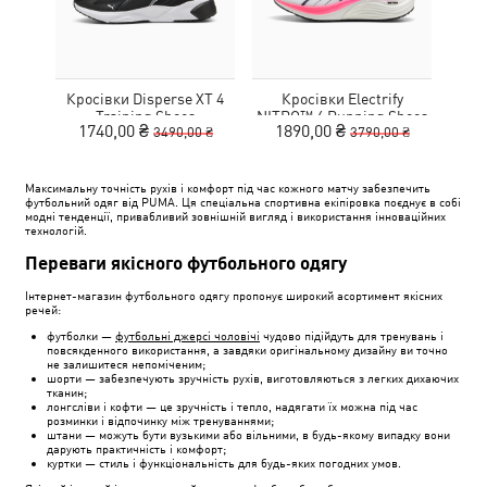
Кросівки Disperse XT 4
Кросівки Electrify
Training Shoes
NITRO™ 4 Running Shoes
MOT
1740,00 ₴
1890,00 ₴
3490,00 ₴
3790,00 ₴
Youth
Максимальну точність рухів і комфорт під час кожного матчу забезпечить
футбольний одяг від PUMA. Ця спеціальна спортивна екіпіровка поєднує в собі
модні тенденції, привабливий зовнішній вигляд і використання інноваційних
технологій.
Переваги якісного футбольного одягу
Інтернет-магазин футбольного одягу пропонує широкий асортимент якісних
речей:
футболки —
футбольні джерсі чоловічі
чудово підійдуть для тренувань і
повсякденного використання, а завдяки оригінальному дизайну ви точно
не залишитеся непоміченим;
шорти — забезпечують зручність рухів, виготовляються з легких дихаючих
тканин;
лонгсліви і кофти — це зручність і тепло, надягати їх можна під час
розминки і відпочинку між тренуваннями;
штани — можуть бути вузькими або вільними, в будь-якому випадку вони
дарують практичність і комфорт;
куртки — стиль і функціональність для будь-яких погодних умов.