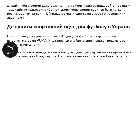
Дизайн і колір форми дуже важливі. При виборі кольору віддавайте перевагу
традиційним кольорам клубу, при цьому колір форми повинен бути легко
розпізнаваним на полі. Найкраще обирати однотонні вироби з невеликими
акцентами.
Де купити спортивний одяг для футболу в Україні
Просто і вигідно купити спортивний одяг для футболу в Україні можна в
інтернет-магазині PUMA. У каталозі ви знайдете оригінальну продукцію за
прийнятними цінами.
Ви також можете відвідати і магазин одягу для футболу, де можна приміряти і
купити вподобану брендову річ. Наші магазини знаходяться в Києві та інших
містах України. Оригінальний футбольний одяг — в магазинах і онлайн-
каталозі PUMA!
ПРИЄДНАЙСЯ ДО ПІДПИСНИКІВ, ЩОБ
ОТРИМАТИ
10% ЗНИЖКИ
НА ПОКУПКУ
Введіть E-mail