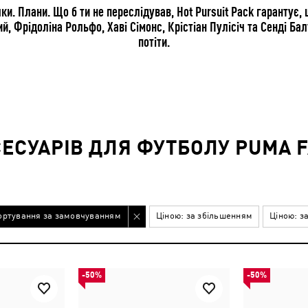
чки. Плани. Що б ти не переслідував, Hot Pursuit Pack гарантує,
 Фрідоліна Рольфо, Хаві Сімонс, Крістіан Пулісіч та Сенді Балт
потіти.
СЕСУАРІВ ДЛЯ ФУТБОЛУ PUMA 
ортування за замовчуванням
Ціною: за збільшенням
Ціною: з
-50%
-50%