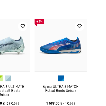
-62%
TRA 6 ULTIMATE
Бутси ULTRA 6 MATCH
otball Boots
Futsal Boots Unisex
Unisex
0 ₴
1 599,00 ₴
12 990,00 ₴
4 190,00 ₴