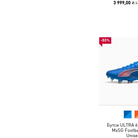
3 999,00 ₴
1
-50%
Бутси ULTRA 6
MxSG Footba
Unise