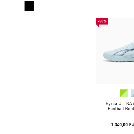
-50%
Бутси ULTRA 
Football Boo
1 340,00 ₴
2