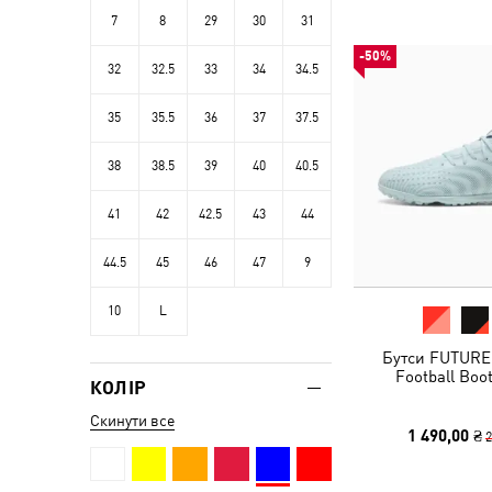
7
8
29
30
31
-50%
32
32.5
33
34
34.5
35
35.5
36
37
37.5
38
38.5
39
40
40.5
41
42
42.5
43
44
44.5
45
46
47
9
10
L
Бутси FUTURE 
Football Boo
КОЛІР
Скинути все
1 490,00 ₴
2