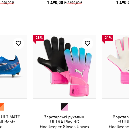
1 490,00 ₴
1 490,
1 090,00 ₴
2 990,00 ₴
-28%
-31%
 ULTIMATE
Воротарські рукавиці
Воротар
ll Boots
ULTRA Play RC
FUTUR
x
Goalkeeper Gloves Unisex
Goalkeepe