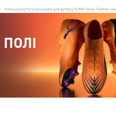
Колекція взуття та аксесуарів для футболу PUMA Faster Football си
 ПОЛІ