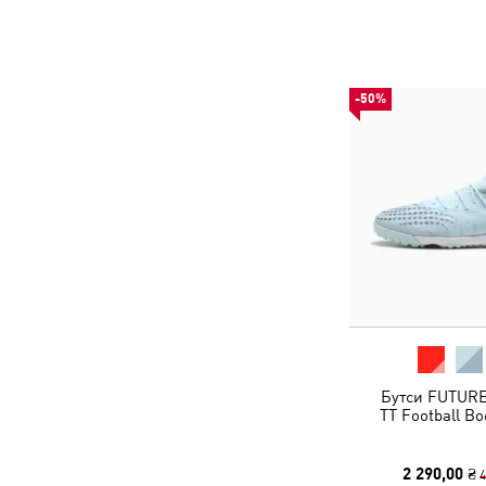
-50%
Бутси FUTUR
TT Football Bo
2 290,00 ₴
4