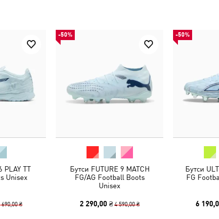
-50%
-50%
6 PLAY TT
Бутси FUTURE 9 MATCH
Бутси UL
ts Unisex
FG/AG Football Boots
FG Footba
Unisex
2 290,00 ₴
6 190,0
 690,00 ₴
4 590,00 ₴