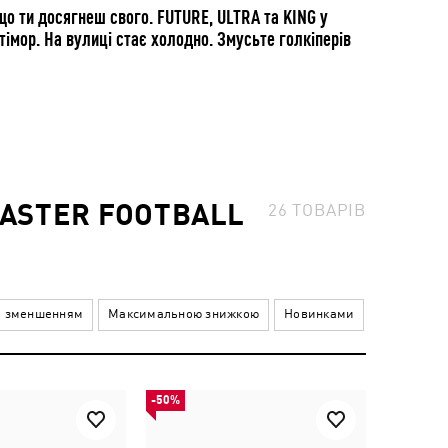
 що ти досягнеш свого. FUTURE, ULTRA та KING у
імор. На вулиці стає холодно. Змусьте голкіперів
FASTER FOOTBALL
26
ТОВАРІВ
а зменшенням
Максимальною знижкою
Новинками
-50%