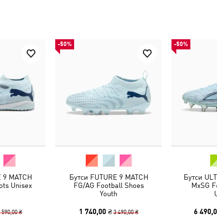
-50%
-50%
E 9 MATCH
Бутси FUTURE 9 MATCH
Бутси UL
ots Unisex
FG/AG Football Shoes
MxSG Fo
Youth
1 740,00 ₴
6 490,0
 590,00 ₴
3 490,00 ₴