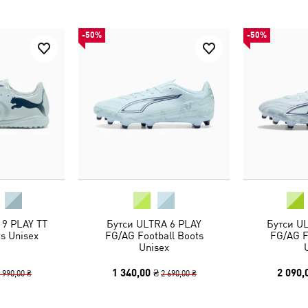
-50%
-50%
9 PLAY TT
Бутси ULTRA 6 PLAY
Бутси U
ts Unisex
FG/AG Football Boots
FG/AG F
Unisex
1 340,00 ₴
2 090,
 990,00 ₴
2 690,00 ₴