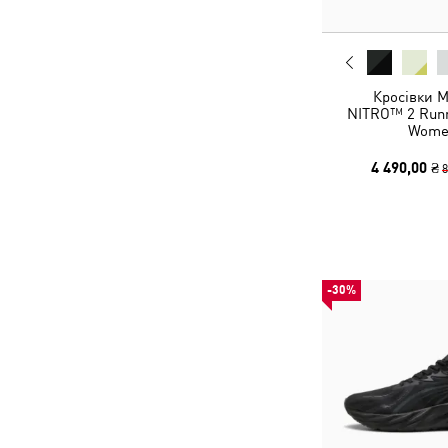
Кросівки 
NITRO™ 2 Runn
Wome
4 490,00 ₴
8
-30%