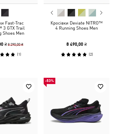
ки Fast-Trac
Кросівки Deviate NITRO™
 3 GTX Trail
4 Running Shoes Men
g Shoes Men
00 ₴
8 490,00 ₴
8 290,00 ₴
(
1
)
(
2
)
-53%