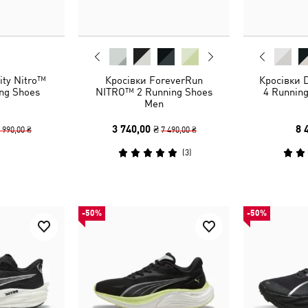
ity Nitro™
Кросівки ForeverRun
Кросівки 
ng Shoes
NITRO™ 2 Running Shoes
4 Runnin
Men
3 740,00 ₴
8 
 990,00 ₴
7 490,00 ₴
(
3
)
-50%
-50%