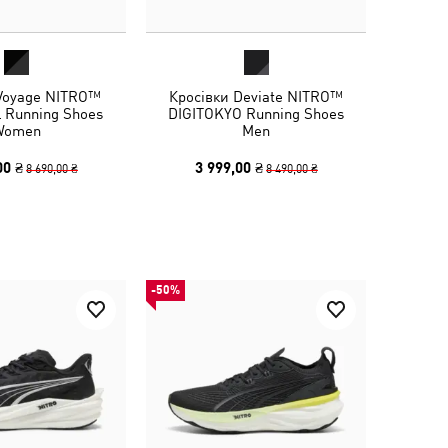
 Voyage NITRO™
Кросівки Deviate NITRO™
l Running Shoes
DIGITOKYO Running Shoes
Women
Men
00 ₴
3 999,00 ₴
8 690,00 ₴
8 490,00 ₴
-50%