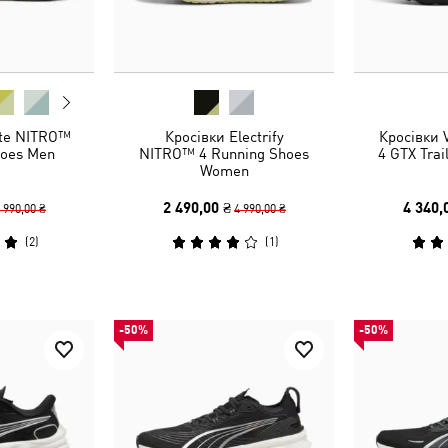
ate NITRO™
Кросівки Electrify
Кросівки
hoes Men
NITRO™ 4 Running Shoes
4 GTX Trai
Women
2 490,00 ₴
4 340,
 990,00 ₴
4 990,00 ₴
(
2
)
(
1
)
-50%
-50%