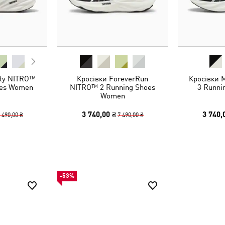
ity NITRO™
Кросівки ForeverRun
Кросівки 
oes Women
NITRO™ 2 Running Shoes
3 Runni
Women
3 740,00 ₴
3 740,
 490,00 ₴
7 490,00 ₴
-53%