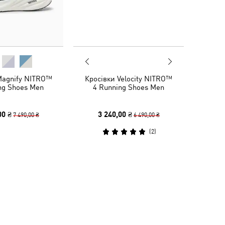
Magnify NITRO™
Кросівки Velocity NITRO™
ng Shoes Men
4 Running Shoes Men
00 ₴
3 240,00 ₴
7 490,00 ₴
6 490,00 ₴
(
2
)