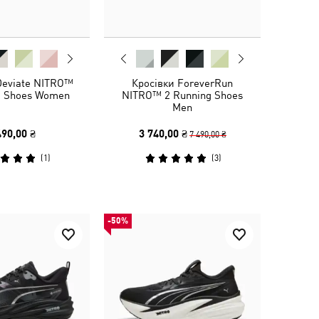
Deviate NITRO™
Кросівки ForeverRun
g Shoes Women
NITRO™ 2 Running Shoes
Men
490,00 ₴
3 740,00 ₴
7 490,00 ₴
(
1
)
(
3
)
-50%