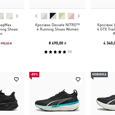
MagMax
Кросівки Deviate NITRO™
Кросівки
ing Shoes
4 Running Shoes Women
4 GTX Trai
n
8 490,00 ₴
4 340,
 990,00 ₴
(
1
)
-50%
НОВИНКА