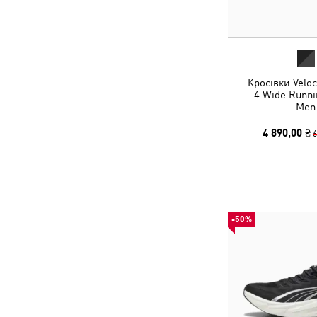
Кросівки Veloc
4 Wide Runni
Men
4 890,00 ₴
6
-50%