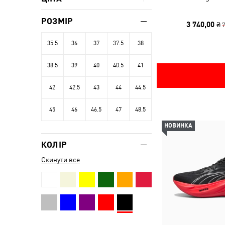
РОЗМІР
3 740,00 ₴
7
35.5
36
37
37.5
38
38.5
39
40
40.5
41
42
42.5
43
44
44.5
45
46
46.5
47
48.5
НОВИНКА
КОЛІР
Скинути все