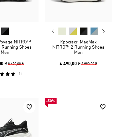
 Voyage NITRO™
Кросівки MagMax
l Running Shoes
NITRO™ 2 Running Shoes
Men
Men
00 ₴
4 490,00 ₴
8 690,00 ₴
8 990,00 ₴
(
1
)
-50%