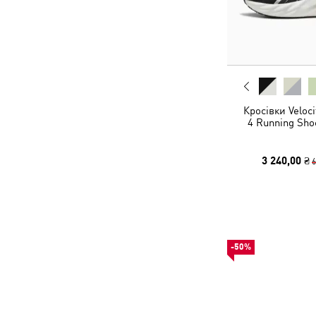
Кросівки Veloc
4 Running Sh
3 240,00 ₴
6
-50%