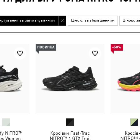
ортування за замовчуванням
Ціною: за збільшенням
Ціною: з
НОВИНКА
-50%
ify NITRO™
Кросівки Fast-Trac
Кросів
oes Women
NITRO™ 4 GTX Trail
NITRO™ 4