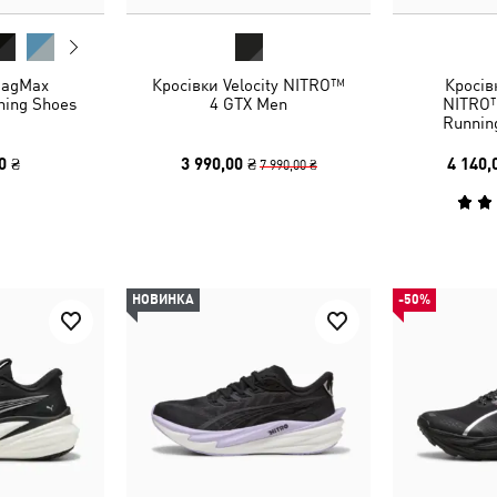
MagMax
Кросівки Velocity NITRO™
Кросів
ing Shoes
4 GTX Men
NITRO™
Runnin
0 ₴
3 990,00 ₴
4 140,
7 990,00 ₴
НОВИНКА
-50%