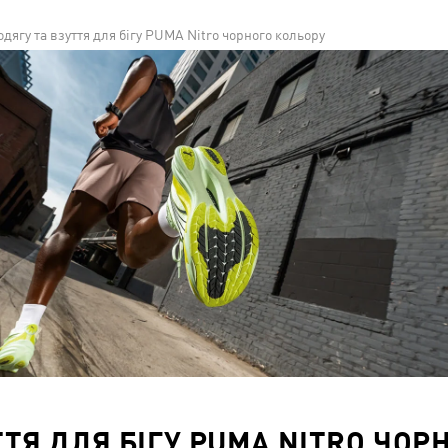
одягу та взуття для бігу PUMA Nitro чорного кольору
ТТЯ ДЛЯ БІГУ PUMA NITRO ЧОР