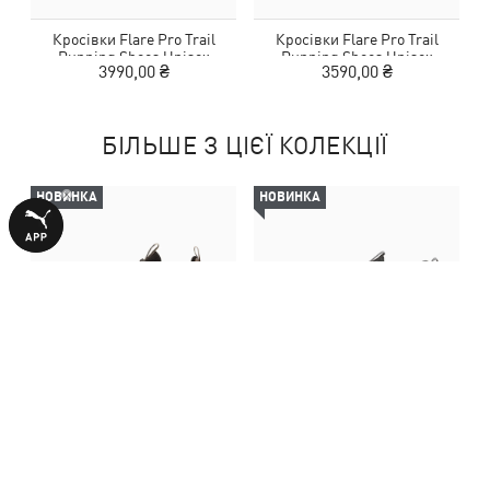
Кросівки Flare Pro Trail
Кросівки Flare Pro Trail
Running Shoes Unisex
Running Shoes Unisex
3990,00 ₴
3590,00 ₴
БІЛЬШЕ З ЦІЄЇ КОЛЕКЦІЇ
НОВИНКА
НОВИНКА
Кросівки Flare Pro Trail
Кросівки Flyer Lite 4 Running
К
Running Shoes Unisex
Shoes Unisex
3590,00 ₴
2790,00 ₴