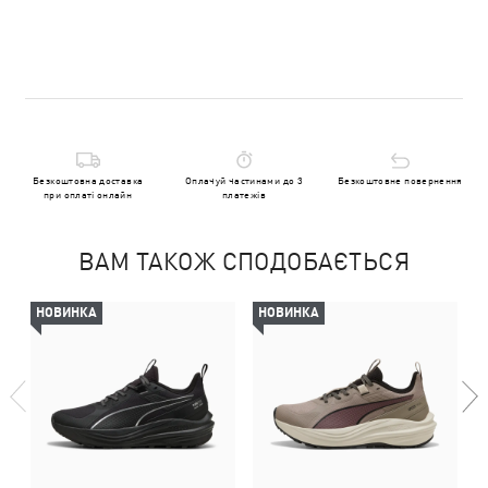
Безкоштовна доставка
Оплачуй частинами до 3
Безкоштовне повернення
при оплаті онлайн
платежів
ВАМ ТАКОЖ СПОДОБАЄТЬСЯ
НОВИНКА
НОВИНКА