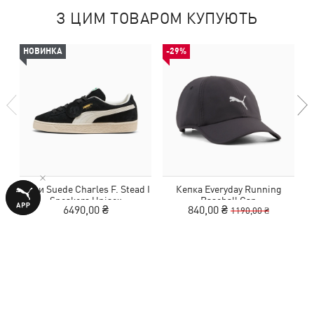
З ЦИМ ТОВАРОМ КУПУЮТЬ
НОВИНКА
-29%
Кеди Suede Charles F. Stead I
Кепка Everyday Running
Sneakers Unisex
Baseball Cap
6490,00 ₴
840,00 ₴
1190,00 ₴
ВІДГУКИ
1 оцінка
5,0