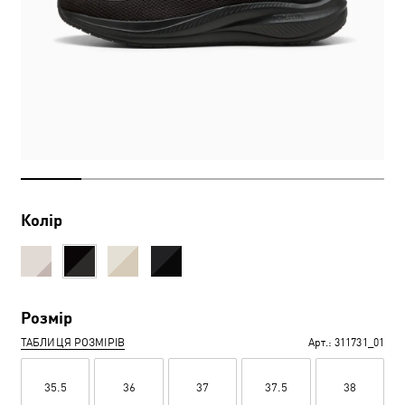
Колір
Розмір
ТАБЛИЦЯ РОЗМІРІВ
Арт.:
311731_01
35.5
36
37
37.5
38