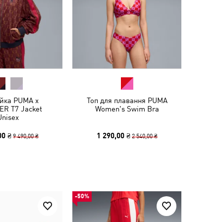
ійка PUMA x
Топ для плавання PUMA
ER T7 Jacket
Women's Swim Bra
Unisex
00 ₴
1 290,00 ₴
9 490,00 ₴
2 540,00 ₴
-50%