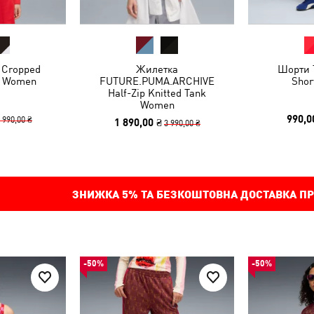
 Cropped
Жилетка
Шорти T
t Women
FUTURE.PUMA.ARCHIVE
Shor
Half-Zip Knitted Tank
Women
990,0
 990,00 ₴
1 890,00 ₴
3 990,00 ₴
ЗНИЖКА
5%
ТА БЕЗКОШТОВНА ДОСТАВКА ПР
-50%
-50%