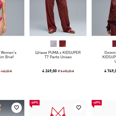
 Women's
Штани PUMA x KIDSUPER
Олімп
im Brief
T7 Pants Unisex
KIDSUP
4 249,00 ₴
4 749,
 140,00 ₴
8 490,00 ₴
-49%
-49%