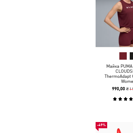
Майка PUMA
CLOUDS
ThermoAdapt 
Wome
990,00 ₴
1 
-49%