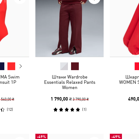
UMA Swim
Штани Wardrobe
Шкарп
suit 1P
Essentials Relaxed Pants
WOMEN S
Women
1 790,00 ₴
490,0
 540,00 ₴
3 790,00 ₴
(
12
)
(
1
)
-49%
-49%