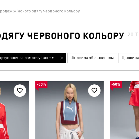
родаж жіночого одягу червоного кольору
ДЯГУ ЧЕРВОНОГО КОЛЬОРУ
20
Т
ортування за замовчуванням
Ціною: за збільшенням
Ціною: з
-53%
-50%