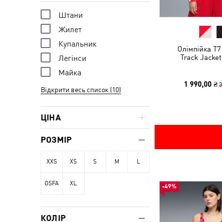
Штани
Жилет
Купальник
Олімпійка T7
Track Jacke
Легінси
Майка
1 990,00 ₴
3
Відкрити весь список (10)
ЦІНА
РОЗМІР
XXS
XS
S
M
L
OSFA
XL
-49%
КОЛІР