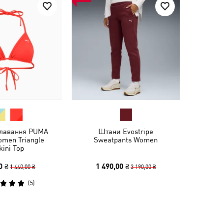
плавання PUMA
Штани Evostripe
men Triangle
Sweatpants Women
kini Top
0 ₴
1 490,00 ₴
1 440,00 ₴
3 190,00 ₴
(
5
)