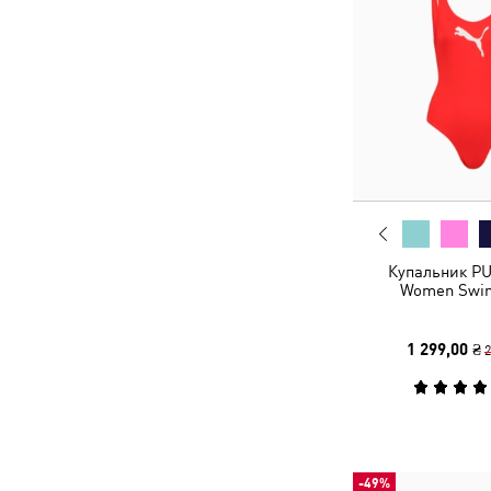
Купальник P
Women Swim
1 299,00 ₴
2
-49%