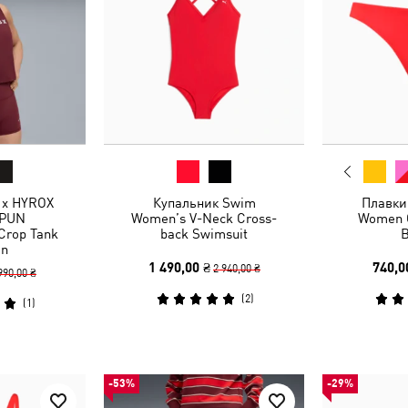
 x HYROX
Купальник Swim
Плавки
PUN
Women’s V-Neck Cross-
Women C
Crop Tank
back Swimsuit
B
n
1 490,00 ₴
740,0
2 940,00 ₴
990,00 ₴
(
2
)
(
1
)
-53%
-29%