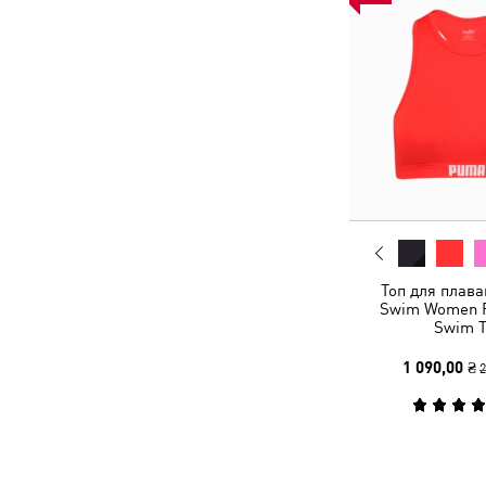
Топ для плав
Swim Women 
Swim T
1 090,00 ₴
2