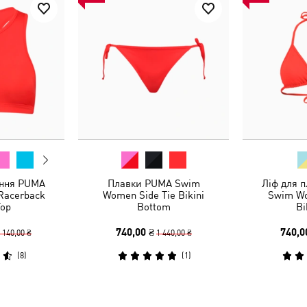
ання PUMA
Плавки PUMA Swim
Ліф для 
Racerback
Women Side Tie Bikini
Swim Wo
op
Bottom
Bi
740,00 ₴
740,0
 140,00 ₴
1 440,00 ₴
(
8
)
(
1
)