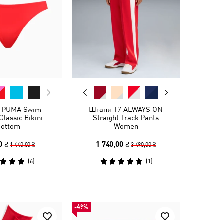
 PUMA Swim
Штани T7 ALWAYS ON
lassic Bikini
Straight Track Pants
ottom
Women
0 ₴
1 740,00 ₴
1 440,00 ₴
3 490,00 ₴
(
6
)
(
1
)
-49%