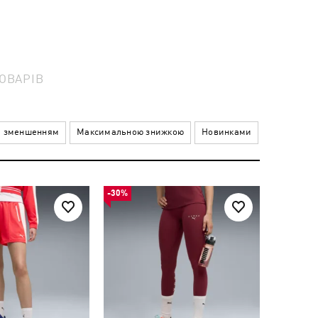
ОВАРІВ
а зменшенням
Максимальною знижкою
Новинками
-30%