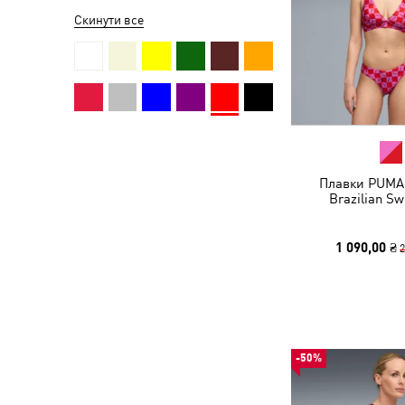
Скинути все
Плавки PUMA
Brazilian Sw
1 090,00 ₴
2
-50%