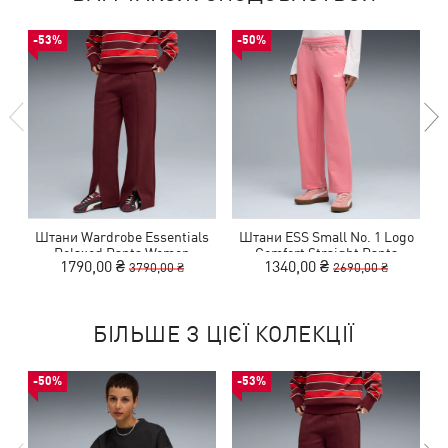
-53%
-50%
Штани Wardrobe Essentials
Штани ESS Small No. 1 Logo
Relaxed Pants Women
Comfort Straight Pants
1790,00 ₴
1340,00 ₴
3790,00 ₴
2690,00 ₴
Women
БІЛЬШЕ З ЦІЄЇ КОЛЕКЦІЇ
-50%
-53%