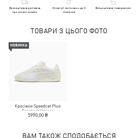
Безкоштовна доставка
Оплачуй частинами до 3
Безкоштовне повернення
при оплаті онлайн
платежів
ТОВАРИ З ЦЬОГО ФОТО
НОВИНКА
Кросівки Speedcat Plus
Sneakers Unisex
5990,00 ₴
ВАМ ТАКОЖ СПОДОБАЄТЬСЯ