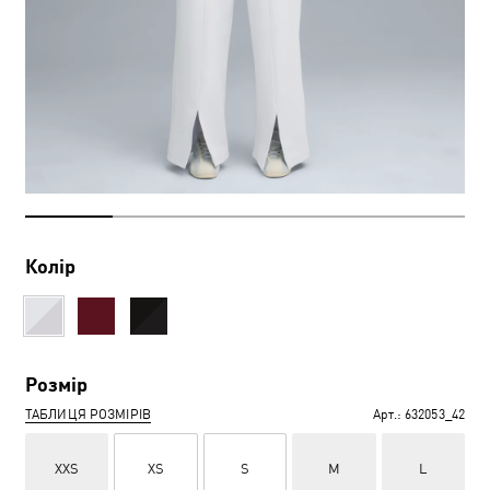
Колір
Розмір
ТАБЛИЦЯ РОЗМІРІВ
Арт.:
632053_42
XXS
XS
S
M
L