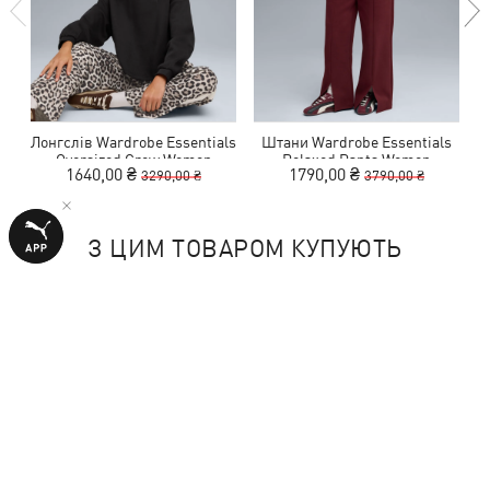
Лонгслів Wardrobe Essentials
Штани Wardrobe Essentials
Oversized Crew Women
Relaxed Pants Women
1640,00 ₴
1790,00 ₴
3290,00 ₴
3790,00 ₴
З ЦИМ ТОВАРОМ КУПУЮТЬ
-50%
-50%