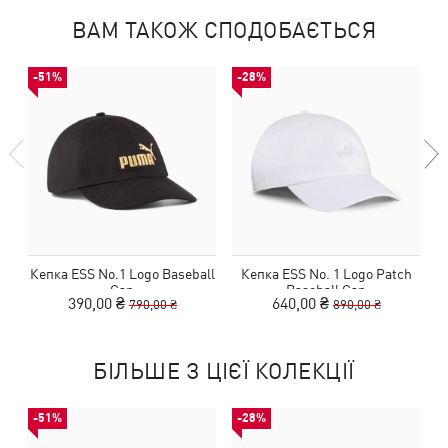
ВАМ ТАКОЖ СПОДОБАЄТЬСЯ
-51%
-28%
Кепка ESS No.1 Logo Baseball
Кепка ESS No. 1 Logo Patch
К
Cap
Baseball Cap
390,00 ₴
640,00 ₴
790,00 ₴
890,00 ₴
БІЛЬШЕ З ЦІЄЇ КОЛЕКЦІЇ
-51%
-28%