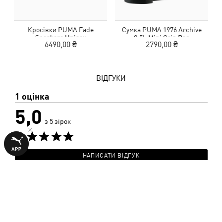
Кросівки PUMA Fade
Сумка PUMA 1976 Archive
Sneakers Unisex
2.5L Mini Grip Bag
6490,00 ₴
2790,00 ₴
ВІДГУКИ
1 оцінка
5,0
з 5 зірок
НАПИСАТИ ВІДГУК
Показати подробиці
Розмір
50%
Маломірить
Відповідає розміру
Більшомірить