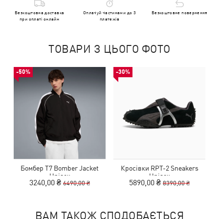
Безкоштовна доставка
Оплачуй частинами до 3
Безкоштовне повернення
при оплаті онлайн
платежів
ТОВАРИ З ЦЬОГО ФОТО
-50%
-30%
Бомбер T7 Bomber Jacket
Кросівки RPT-2 Sneakers
Unisex
Unisex
3240,00 ₴
5890,00 ₴
6490,00 ₴
8390,00 ₴
ВАМ ТАКОЖ СПОДОБАЄТЬСЯ